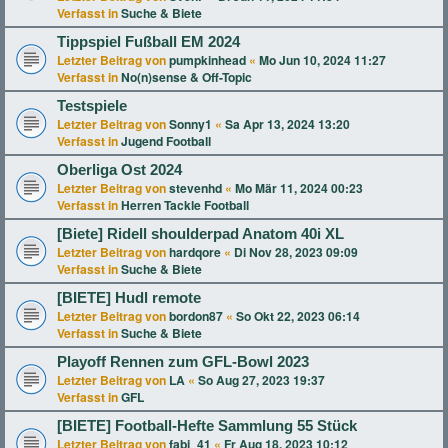
Verfasst in
Suche & Biete
Tippspiel Fußball EM 2024
Letzter Beitrag von
pumpkinhead
«
Mo Jun 10, 2024 11:27
Verfasst in
No(n)sense & Off-Topic
Testspiele
Letzter Beitrag von
Sonny1
«
Sa Apr 13, 2024 13:20
Verfasst in
Jugend Football
Oberliga Ost 2024
Letzter Beitrag von
stevenhd
«
Mo Mär 11, 2024 00:23
Verfasst in
Herren Tackle Football
[Biete] Ridell shoulderpad Anatom 40i XL
Letzter Beitrag von
hardqore
«
Di Nov 28, 2023 09:09
Verfasst in
Suche & Biete
[BIETE] Hudl remote
Letzter Beitrag von
bordon87
«
So Okt 22, 2023 06:14
Verfasst in
Suche & Biete
Playoff Rennen zum GFL-Bowl 2023
Letzter Beitrag von
LA
«
So Aug 27, 2023 19:37
Verfasst in
GFL
[BIETE] Football-Hefte Sammlung 55 Stück
Letzter Beitrag von
fabi_41
«
Fr Aug 18, 2023 10:12