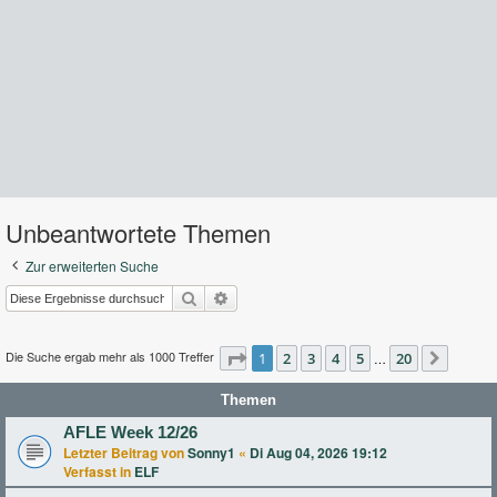
Unbeantwortete Themen
Zur erweiterten Suche
Suche
Erweiterte Suche
Die Suche ergab mehr als 1000 Treffer
Seite
1
2
1
von
3
20
4
5
20
…
Nächst
Themen
AFLE Week 12/26
Letzter Beitrag von
Sonny1
«
Di Aug 04, 2026 19:12
Verfasst in
ELF