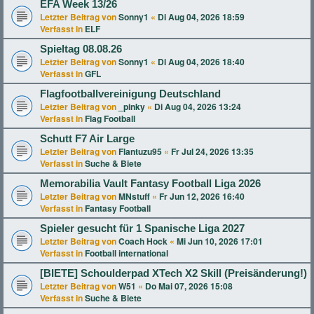
EFA Week 13/26
Letzter Beitrag von
Sonny1
«
Di Aug 04, 2026 18:59
Verfasst in
ELF
Spieltag 08.08.26
Letzter Beitrag von
Sonny1
«
Di Aug 04, 2026 18:40
Verfasst in
GFL
Flagfootballvereinigung Deutschland
Letzter Beitrag von
_pinky
«
Di Aug 04, 2026 13:24
Verfasst in
Flag Football
Schutt F7 Air Large
Letzter Beitrag von
Flantuzu95
«
Fr Jul 24, 2026 13:35
Verfasst in
Suche & Biete
Memorabilia Vault Fantasy Football Liga 2026
Letzter Beitrag von
MNstuff
«
Fr Jun 12, 2026 16:40
Verfasst in
Fantasy Football
Spieler gesucht für 1 Spanische Liga 2027
Letzter Beitrag von
Coach Hock
«
Mi Jun 10, 2026 17:01
Verfasst in
Football international
[BIETE] Schoulderpad XTech X2 Skill (Preisänderung!)
Letzter Beitrag von
W51
«
Do Mai 07, 2026 15:08
Verfasst in
Suche & Biete