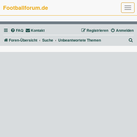
Footballforum.de
T
o
g
g
l
FAQ
Kontakt
Registrieren
Anmelden
e
n
a
S
Foren-Übersicht
Suche
Unbeantwortete Themen
v
u
i
g
c
a
t
h
i
e
o
n