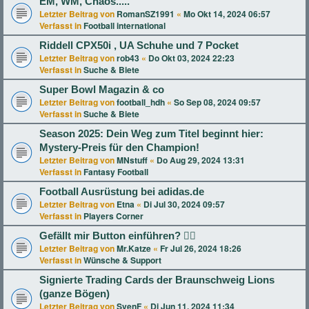
EM, WM, Chaos.....
Letzter Beitrag von
RomanSZ1991
«
Mo Okt 14, 2024 06:57
Verfasst in
Football international
Riddell CPX50i , UA Schuhe und 7 Pocket
Letzter Beitrag von
rob43
«
Do Okt 03, 2024 22:23
Verfasst in
Suche & Biete
Super Bowl Magazin & co
Letzter Beitrag von
football_hdh
«
So Sep 08, 2024 09:57
Verfasst in
Suche & Biete
Season 2025: Dein Weg zum Titel beginnt hier:
Mystery-Preis für den Champion!
Letzter Beitrag von
MNstuff
«
Do Aug 29, 2024 13:31
Verfasst in
Fantasy Football
Football Ausrüstung bei adidas.de
Letzter Beitrag von
Etna
«
Di Jul 30, 2024 09:57
Verfasst in
Players Corner
Gefällt mir Button einführen? 👍🏻
Letzter Beitrag von
Mr.Katze
«
Fr Jul 26, 2024 18:26
Verfasst in
Wünsche & Support
Signierte Trading Cards der Braunschweig Lions
(ganze Bögen)
Letzter Beitrag von
SvenF
«
Di Jun 11, 2024 11:34