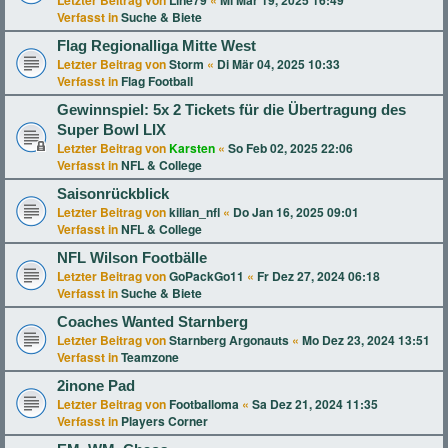
Letzter Beitrag von
Line79
«
Mi Mär 19, 2025 16:49
Verfasst in
Suche & Biete
Flag Regionalliga Mitte West
Letzter Beitrag von
Storm
«
Di Mär 04, 2025 10:33
Verfasst in
Flag Football
Gewinnspiel: 5x 2 Tickets für die Übertragung des
Super Bowl LIX
Letzter Beitrag von
Karsten
«
So Feb 02, 2025 22:06
Verfasst in
NFL & College
Saisonrückblick
Letzter Beitrag von
kilian_nfl
«
Do Jan 16, 2025 09:01
Verfasst in
NFL & College
NFL Wilson Footbälle
Letzter Beitrag von
GoPackGo11
«
Fr Dez 27, 2024 06:18
Verfasst in
Suche & Biete
Coaches Wanted Starnberg
Letzter Beitrag von
Starnberg Argonauts
«
Mo Dez 23, 2024 13:51
Verfasst in
Teamzone
2inone Pad
Letzter Beitrag von
Footballoma
«
Sa Dez 21, 2024 11:35
Verfasst in
Players Corner