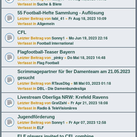
Verfasst in
Suche & Biete
55 Football-Hefte Sammlung - Auflösung
Letzter Beitrag von
fabi_41
«
Fr Aug 18, 2023 10:09
Verfasst in
Allgemein
CFL
Letzter Beitrag von
Sonny1
«
Mo Jun 19, 2023 22:16
Verfasst in
Football international
Flagfootball-Teaser Bayern
Letzter Beitrag von
_pinky
«
Do Mai 18, 2023 14:48
Verfasst in
Flag Football
Scrimmagepartner für 9er Damenteam am 21.05.2023
gesucht
Letzter Beitrag von
RTausDbg
«
Mi Mai 03, 2023 01:18
Verfasst in
DBL - Die Damenbundesliga
Livestream Oberliga NRW: Krefeld Ravens
Letzter Beitrag von
GrafZahl
«
Fr Apr 21, 2023 18:08
Verfasst in
Radio & TeleVisionäres
Jugendförderung
Letzter Beitrag von
Sonny1
«
Fr Apr 07, 2023 12:58
Verfasst in
ELF
ELF players invited to CFL combine