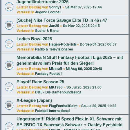
Jugendländerturnier 2026
Letzter Beitrag von
Sonny1
«
Sa Mär 07, 2026 12:44
Verfasst in
Jugend Football
[Suche] Nike Force Savage Elite TD in 46 / 47
Letzter Beitrag von
Jan25
«
So Nov 02, 2025 20:15
Verfasst in
Suche & Biete
Ladies Bowl 2025
Letzter Beitrag von
Hagen-Roderich
«
Do Sep 04, 2025 06:57
Verfasst in
Radio & TeleVisionäres
Memorabilia N Stuff Fantasy Football Liga 2025 – mit
geheimnisvollem Preis für den Sieger!
Letzter Beitrag von
MNstuff
«
Mi Aug 06, 2025 20:48
Verfasst in
Fantasy Football
Playoff Race Season 25
Letzter Beitrag von
MK1983
«
So Jul 20, 2025 21:00
Verfasst in
DBL - Die Damenbundesliga
X-League (Japan)
Letzter Beitrag von
FlagFootballSaint
«
So Jul 20, 2025 11:22
Verfasst in
Football international
Ungetragen!!! Riddell Speed Flex in XL Schwarz mit
SF-2BDC-TX Facemask Schwarz + Oakley Eyeshield