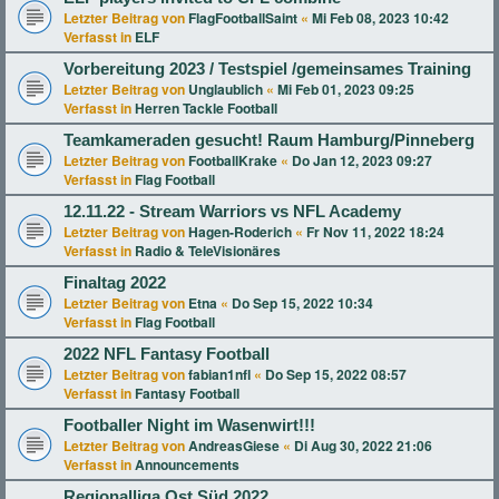
Letzter Beitrag von
FlagFootballSaint
«
Mi Feb 08, 2023 10:42
Verfasst in
ELF
Vorbereitung 2023 / Testspiel /gemeinsames Training
Letzter Beitrag von
Unglaublich
«
Mi Feb 01, 2023 09:25
Verfasst in
Herren Tackle Football
Teamkameraden gesucht! Raum Hamburg/Pinneberg
Letzter Beitrag von
FootballKrake
«
Do Jan 12, 2023 09:27
Verfasst in
Flag Football
12.11.22 - Stream Warriors vs NFL Academy
Letzter Beitrag von
Hagen-Roderich
«
Fr Nov 11, 2022 18:24
Verfasst in
Radio & TeleVisionäres
Finaltag 2022
Letzter Beitrag von
Etna
«
Do Sep 15, 2022 10:34
Verfasst in
Flag Football
2022 NFL Fantasy Football
Letzter Beitrag von
fabian1nfl
«
Do Sep 15, 2022 08:57
Verfasst in
Fantasy Football
Footballer Night im Wasenwirt!!!
Letzter Beitrag von
AndreasGiese
«
Di Aug 30, 2022 21:06
Verfasst in
Announcements
Regionalliga Ost Süd 2022