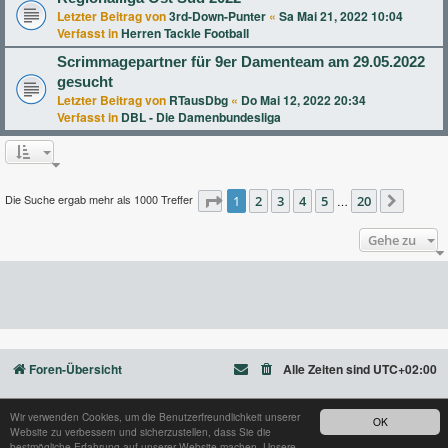
Letzter Beitrag von
3rd-Down-Punter
«
Sa Mai 21, 2022 10:04
Verfasst in
Herren Tackle Football
Scrimmagepartner für 9er Damenteam am 29.05.2022
gesucht
Letzter Beitrag von
RTausDbg
«
Do Mai 12, 2022 20:34
Verfasst in
DBL - Die Damenbundesliga
Die Suche ergab mehr als 1000 Treffer
Seite
1
2
1
von
3
20
4
5
20
…
Nächst
Gehe zu
Foren-Übersicht
Alle Zeiten sind
UTC+02:00
Wir verwenden Cookies, um die Benutzerfreundlichkeit unserer
OK
Website zu verbessern und sicherzustellen, dass Sie die
Powered by
phpBB
® Forum Software © phpBB Limited
bestmögliche Erfahrung auf unserer Website machen. Unsere