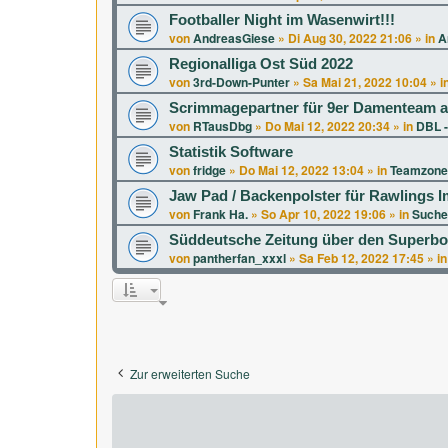
Footballer Night im Wasenwirt!!!
von
AndreasGiese
»
Di Aug 30, 2022 21:06
» in
A
Regionalliga Ost Süd 2022
von
3rd-Down-Punter
»
Sa Mai 21, 2022 10:04
» i
Scrimmagepartner für 9er Damenteam a
von
RTausDbg
»
Do Mai 12, 2022 20:34
» in
DBL -
Statistik Software
von
fridge
»
Do Mai 12, 2022 13:04
» in
Teamzone
Jaw Pad / Backenpolster für Rawlings 
von
Frank Ha.
»
So Apr 10, 2022 19:06
» in
Suche
Süddeutsche Zeitung über den Superbo
von
pantherfan_xxxl
»
Sa Feb 12, 2022 17:45
» i
Zur erweiterten Suche