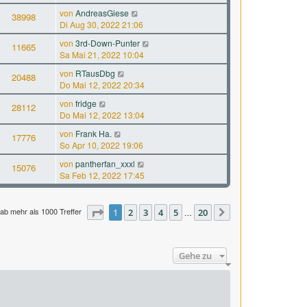
von
AndreasGiese
38998
Di Aug 30, 2022 21:06
von
3rd-Down-Punter
11665
Sa Mai 21, 2022 10:04
von
RTausDbg
20488
Do Mai 12, 2022 20:34
von
fridge
28112
Do Mai 12, 2022 13:04
von
Frank Ha.
17776
So Apr 10, 2022 19:06
von
pantherfan_xxxl
15076
Sa Feb 12, 2022 17:45
ab mehr als 1000 Treffer
Seite
1
1
2
von
3
20
4
5
20
…
Nächste
Gehe zu