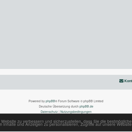
Kont
Powered by
phpBB
® Forum Software © phpBB Limited
Deutsche Übersetzung durch
phpBB.de
Datenschutz
|
Nutzungsbedingungen
 Website zu verbessern und sicherzustellen, dass Sie die bestmöglich
Inhalte und Anzeigen zu personalisieren, Zugriffe auf unsere Website 