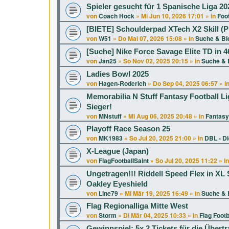
Spieler gesucht für 1 Spanische Liga 20
von
Coach Hock
»
Mi Jun 10, 2026 17:01
» in
Foot
[BIETE] Schoulderpad XTech X2 Skill (P
von
W51
»
Do Mai 07, 2026 15:08
» in
Suche & Bi
[Suche] Nike Force Savage Elite TD in 46
von
Jan25
»
So Nov 02, 2025 20:15
» in
Suche & 
Ladies Bowl 2025
von
Hagen-Roderich
»
Do Sep 04, 2025 06:57
» i
Memorabilia N Stuff Fantasy Football Li
Sieger!
von
MNstuff
»
Mi Aug 06, 2025 20:48
» in
Fantasy
Playoff Race Season 25
von
MK1983
»
So Jul 20, 2025 21:00
» in
DBL - D
X-League (Japan)
von
FlagFootballSaint
»
So Jul 20, 2025 11:22
» i
Ungetragen!!! Riddell Speed Flex in 
Oakley Eyeshield
von
Line79
»
Mi Mär 19, 2025 16:49
» in
Suche & 
Flag Regionalliga Mitte West
von
Storm
»
Di Mär 04, 2025 10:33
» in
Flag Footb
Gewinnspiel: 5x 2 Tickets für die Über