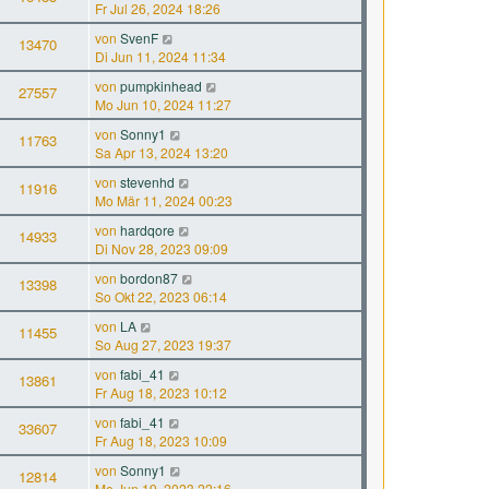
Fr Jul 26, 2024 18:26
von
SvenF
13470
Di Jun 11, 2024 11:34
von
pumpkinhead
27557
Mo Jun 10, 2024 11:27
von
Sonny1
11763
Sa Apr 13, 2024 13:20
von
stevenhd
11916
Mo Mär 11, 2024 00:23
von
hardqore
14933
Di Nov 28, 2023 09:09
von
bordon87
13398
So Okt 22, 2023 06:14
von
LA
11455
So Aug 27, 2023 19:37
von
fabi_41
13861
Fr Aug 18, 2023 10:12
von
fabi_41
33607
Fr Aug 18, 2023 10:09
von
Sonny1
12814
Mo Jun 19, 2023 22:16