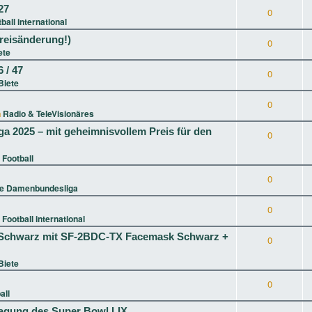
27
0
ball international
reisänderung!)
0
ete
 / 47
0
Biete
0
n
Radio & TeleVisionäres
ga 2025 – mit geheimnisvollem Preis für den
0
 Football
0
ie Damenbundesliga
0
n
Football international
XL Schwarz mit SF-2BDC-TX Facemask Schwarz +
0
Biete
0
all
tragung des Super Bowl LIX