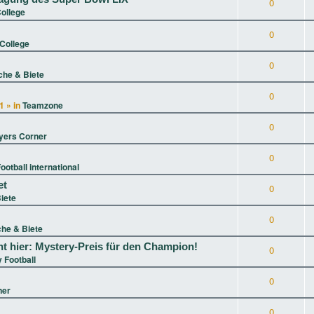
0
ollege
0
College
0
che & Biete
0
1
» in
Teamzone
0
yers Corner
0
ootball international
et
0
iete
0
he & Biete
t hier: Mystery-Preis für den Champion!
0
 Football
0
ner
0