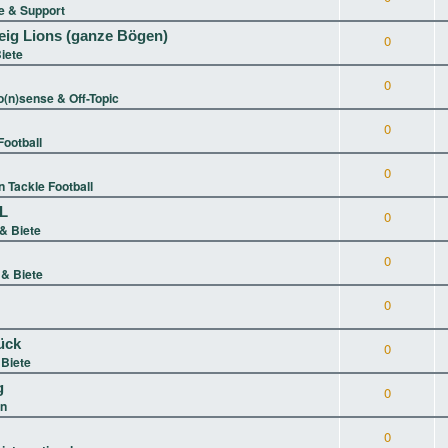
 & Support
eig Lions (ganze Bögen)
0
iete
0
(n)sense & Off-Topic
0
ootball
0
 Tackle Football
XL
0
& Biete
0
& Biete
0
ück
0
Biete
g
0
in
0