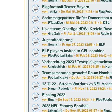
von
Sonny1
»
Mo Jun 19, 2023 22:16
» in
Football
Flagfootball-Teaser Bayern
von
_pinky
»
Do Mai 18, 2023 14:48
» in
Flag Foot
Scrimmagepartner für 9er Damenteam a
von
RTausDbg
»
Mi Mai 03, 2023 01:18
» in
DBL -
Livestream Oberliga NRW: Krefeld Rav
von
GrafZahl
»
Fr Apr 21, 2023 18:08
» in
Radio &
Jugendförderung
von
Sonny1
»
Fr Apr 07, 2023 12:58
» in
ELF
ELF players invited to CFL combine
von
FlagFootballSaint
»
Mi Feb 08, 2023 10:42
» i
Vorbereitung 2023 / Testspiel /gemeins
von
Unglaublich
»
Mi Feb 01, 2023 09:25
» in
Herr
Teamkameraden gesucht! Raum Hambur
von
FootballKrake
»
Do Jan 12, 2023 09:27
» in
F
12.11.22 - Stream Warriors vs NFL Aca
von
Hagen-Roderich
»
Fr Nov 11, 2022 18:24
» i
Finaltag 2022
von
Etna
»
Do Sep 15, 2022 10:34
» in
Flag Footba
2022 NFL Fantasy Football
von
fabian1nfl
»
Do Sep 15, 2022 08:57
» in
Fanta