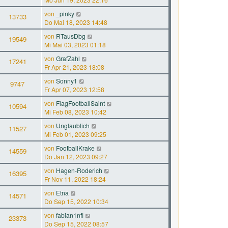
von
_pinky
13733
Do Mai 18, 2023 14:48
von
RTausDbg
19549
Mi Mai 03, 2023 01:18
von
GrafZahl
17241
Fr Apr 21, 2023 18:08
von
Sonny1
9747
Fr Apr 07, 2023 12:58
von
FlagFootballSaint
10594
Mi Feb 08, 2023 10:42
von
Unglaublich
11527
Mi Feb 01, 2023 09:25
von
FootballKrake
14559
Do Jan 12, 2023 09:27
von
Hagen-Roderich
16395
Fr Nov 11, 2022 18:24
von
Etna
14571
Do Sep 15, 2022 10:34
von
fabian1nfl
23373
Do Sep 15, 2022 08:57