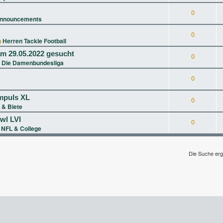
0
nnouncements
0
n
Herren Tackle Football
m 29.05.2022 gesucht
0
 Die Damenbundesliga
0
Impuls XL
0
 & Biete
wl LVI
0
n
NFL & College
Die Suche erg