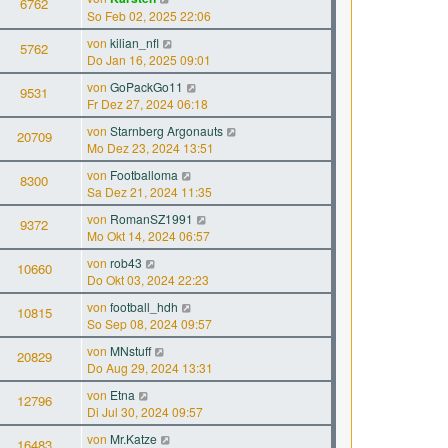
6762
So Feb 02, 2025 22:06
von
kilian_nfl
5762
Do Jan 16, 2025 09:01
von
GoPackGo11
9531
Fr Dez 27, 2024 06:18
von
Starnberg Argonauts
20709
Mo Dez 23, 2024 13:51
von
Footballoma
8300
Sa Dez 21, 2024 11:35
von
RomanSZ1991
9372
Mo Okt 14, 2024 06:57
von
rob43
10660
Do Okt 03, 2024 22:23
von
football_hdh
10815
So Sep 08, 2024 09:57
von
MNstuff
20829
Do Aug 29, 2024 13:31
von
Etna
12796
Di Jul 30, 2024 09:57
von
Mr.Katze
16483