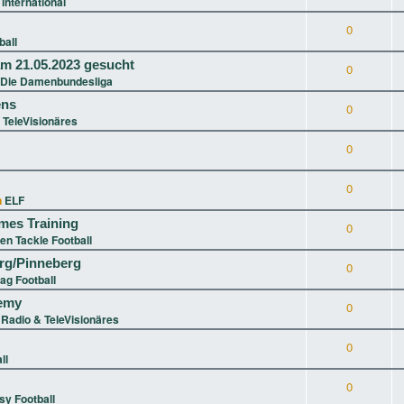
 international
0
ball
m 21.05.2023 gesucht
0
 Die Damenbundesliga
ens
0
 TeleVisionäres
0
0
n
ELF
ames Training
0
en Tackle Football
g/Pinneberg
0
lag Football
demy
0
n
Radio & TeleVisionäres
0
ll
0
sy Football