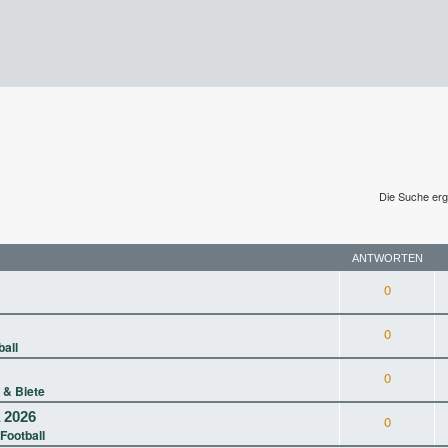
Die Suche erg
ANTWORTEN
0
0
ball
0
 & Biete
a 2026
0
Football