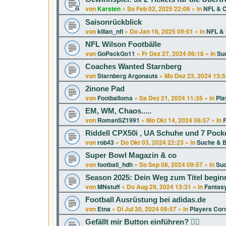
von
Karsten
»
So Feb 02, 2025 22:06
» in
NFL & C
Saisonrückblick
von
kilian_nfl
»
Do Jan 16, 2025 09:01
» in
NFL & 
NFL Wilson Footbälle
von
GoPackGo11
»
Fr Dez 27, 2024 06:18
» in
Su
Coaches Wanted Starnberg
von
Starnberg Argonauts
»
Mo Dez 23, 2024 13:5
2inone Pad
von
Footballoma
»
Sa Dez 21, 2024 11:35
» in
Pla
EM, WM, Chaos.....
von
RomanSZ1991
»
Mo Okt 14, 2024 06:57
» in
F
Riddell CPX50i , UA Schuhe und 7 Pock
von
rob43
»
Do Okt 03, 2024 22:23
» in
Suche & B
Super Bowl Magazin & co
von
football_hdh
»
So Sep 08, 2024 09:57
» in
Suc
Season 2025: Dein Weg zum Titel beginn
von
MNstuff
»
Do Aug 29, 2024 13:31
» in
Fantasy
Football Ausrüstung bei adidas.de
von
Etna
»
Di Jul 30, 2024 09:57
» in
Players Cor
Gefällt mir Button einführen? 👍🏻