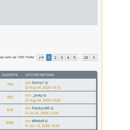
ab mehr als 1000 Treffer
Seite
1
1
2
von
3
20
4
5
20
…
Nächste
ZUGRIFFE
LETZTER BEITRAG
von
Sonny1
154
Di Aug 04, 2026 19:12
von
_pinky
203
Di Aug 04, 2026 13:24
von
Flantuzu95
515
Fr Jul 24, 2026 13:35
von
MNstuff
2062
Fr Jun 12, 2026 16:40