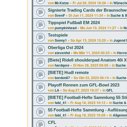
von
Mr.Katze
»
Fr Jul 26, 2024 18:26
» in
Wünsche
Signierte Trading Cards der Braunschw
von
SvenF
»
Di Jun 11, 2024 11:34
» in
Suche & B
Tippspiel Fußball EM 2024
von
pumpkinhead
»
Mo Jun 10, 2024 11:27
» in
No
Testspiele
von
Sonny1
»
Sa Apr 13, 2024 13:20
» in
Jugend F
Oberliga Ost 2024
von
stevenhd
»
Mo Mär 11, 2024 00:23
» in
Herren
[Biete] Ridell shoulderpad Anatom 40i 
von
hardqore
»
Di Nov 28, 2023 09:09
» in
Suche 
[BIETE] Hudl remote
von
bordon87
»
So Okt 22, 2023 06:14
» in
Suche 
Playoff Rennen zum GFL-Bowl 2023
von
LA
»
So Aug 27, 2023 19:37
» in
GFL
[BIETE] Football-Hefte Sammlung 55 St
von
fabi_41
»
Fr Aug 18, 2023 10:12
» in
Suche & 
55 Football-Hefte Sammlung - Auflösun
von
fabi_41
»
Fr Aug 18, 2023 10:09
» in
Allgeme
CFL