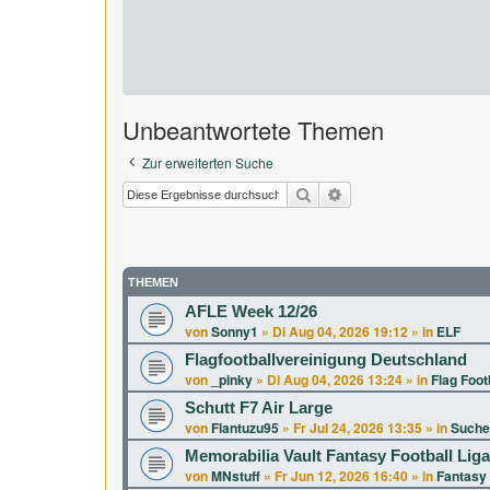
Unbeantwortete Themen
Zur erweiterten Suche
Suche
Erweiterte Suche
THEMEN
AFLE Week 12/26
von
Sonny1
»
Di Aug 04, 2026 19:12
» in
ELF
Flagfootballvereinigung Deutschland
von
_pinky
»
Di Aug 04, 2026 13:24
» in
Flag Foot
Schutt F7 Air Large
von
Flantuzu95
»
Fr Jul 24, 2026 13:35
» in
Suche
Memorabilia Vault Fantasy Football Lig
von
MNstuff
»
Fr Jun 12, 2026 16:40
» in
Fantasy 