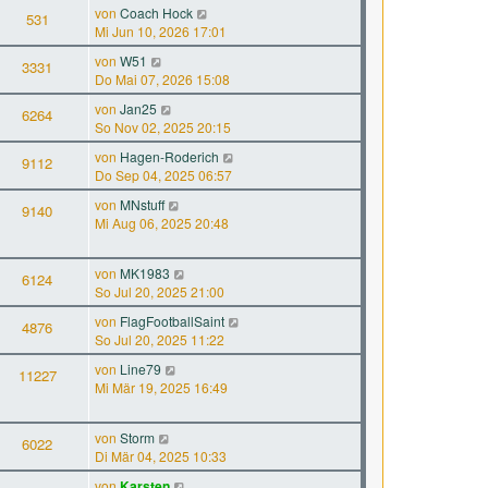
von
Coach Hock
531
Mi Jun 10, 2026 17:01
von
W51
3331
Do Mai 07, 2026 15:08
von
Jan25
6264
So Nov 02, 2025 20:15
von
Hagen-Roderich
9112
Do Sep 04, 2025 06:57
von
MNstuff
9140
Mi Aug 06, 2025 20:48
von
MK1983
6124
So Jul 20, 2025 21:00
von
FlagFootballSaint
4876
So Jul 20, 2025 11:22
von
Line79
11227
Mi Mär 19, 2025 16:49
von
Storm
6022
Di Mär 04, 2025 10:33
von
Karsten