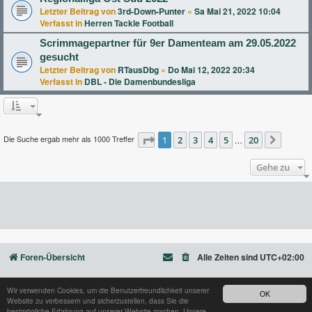
Letzter Beitrag von
3rd-Down-Punter
«
Sa Mai 21, 2022 10:04
Verfasst in
Herren Tackle Football
Scrimmagepartner für 9er Damenteam am 29.05.2022
gesucht
Letzter Beitrag von
RTausDbg
«
Do Mai 12, 2022 20:34
Verfasst in
DBL - Die Damenbundesliga
Die Suche ergab mehr als 1000 Treffer
Seite
1
2
1
von
3
20
4
5
20
…
Nächst
Gehe zu
Foren-Übersicht
Alle Zeiten sind
UTC+02:00
Wir verwenden Cookies, um die Benutzerfreundlichkeit unserer
OK
Website zu verbessern und sicherzustellen, dass Sie die
Powered by
phpBB
® Forum Software © phpBB Limited
bestmögliche Erfahrung auf unserer Website machen. Unsere