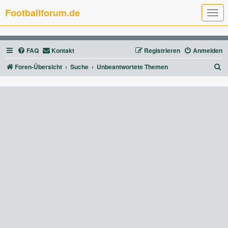
Footballforum.de
T
o
g
g
l
FAQ
Kontakt
Registrieren
Anmelden
e
n
a
S
Foren-Übersicht
Suche
Unbeantwortete Themen
v
u
i
g
c
a
t
h
i
e
o
n