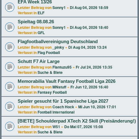
EFA Week 13/26
Letzter Beitrag von
Sonny1
«
Di Aug 04, 2026 18:59
Verfasst in
ELF
Spieltag 08.08.26
Letzter Beitrag von
Sonny1
«
Di Aug 04, 2026 18:40
Verfasst in
GFL
Flagfootballvereinigung Deutschland
Letzter Beitrag von
_pinky
«
Di Aug 04, 2026 13:24
Verfasst in
Flag Football
Schutt F7 Air Large
Letzter Beitrag von
Flantuzu95
«
Fr Jul 24, 2026 13:35
Verfasst in
Suche & Biete
Memorabilia Vault Fantasy Football Liga 2026
Letzter Beitrag von
MNstuff
«
Fr Jun 12, 2026 16:40
Verfasst in
Fantasy Football
Spieler gesucht für 1 Spanische Liga 2027
Letzter Beitrag von
Coach Hock
«
Mi Jun 10, 2026 17:01
Verfasst in
Football international
[BIETE] Schoulderpad XTech X2 Skill (Preisänderung!)
Letzter Beitrag von
W51
«
Do Mai 07, 2026 15:08
Verfasst in
Suche & Biete