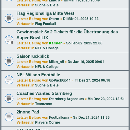
Letzter Beitrag von
Line79
«
Mi Mär 19, 2025 16:49
Verfasst in
Suche & Biete
Flag Regionalliga Mitte West
Letzter Beitrag von
Storm
«
Di Mär 04, 2025 10:33
Verfasst in
Flag Football
Gewinnspiel: 5x 2 Tickets für die Übertragung des
Super Bowl LIX
Letzter Beitrag von
Karsten
«
So Feb 02, 2025 22:06
Verfasst in
NFL & College
Saisonrückblick
Letzter Beitrag von
kilian_nfl
«
Do Jan 16, 2025 09:01
Verfasst in
NFL & College
NFL Wilson Footbälle
Letzter Beitrag von
GoPackGo11
«
Fr Dez 27, 2024 06:18
Verfasst in
Suche & Biete
Coaches Wanted Starnberg
Letzter Beitrag von
Starnberg Argonauts
«
Mo Dez 23, 2024 13:51
Verfasst in
Teamzone
2inone Pad
Letzter Beitrag von
Footballoma
«
Sa Dez 21, 2024 11:35
Verfasst in
Players Corner