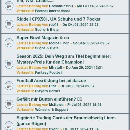
EM, WM, Chaos.....
Letzter Beitrag von
RomanSZ1991
«
Mo Okt 14, 2024 06:57
Verfasst in
Football international
Riddell CPX50i , UA Schuhe und 7 Pocket
Letzter Beitrag von
rob43
«
Do Okt 03, 2024 22:23
Verfasst in
Suche & Biete
Super Bowl Magazin & co
Letzter Beitrag von
football_hdh
«
So Sep 08, 2024 09:57
Verfasst in
Suche & Biete
Season 2025: Dein Weg zum Titel beginnt hier:
Mystery-Preis für den Champion!
Letzter Beitrag von
MNstuff
«
Do Aug 29, 2024 13:31
Verfasst in
Fantasy Football
Football Ausrüstung bei adidas.de
Letzter Beitrag von
Etna
«
Di Jul 30, 2024 09:57
Verfasst in
Players Corner
Gefällt mir Button einführen? 👍🏻
Letzter Beitrag von
Mr.Katze
«
Fr Jul 26, 2024 18:26
Verfasst in
Wünsche & Support
Signierte Trading Cards der Braunschweig Lions
(ganze Bögen)
Letzter Beitrag von
SvenF
«
Di Jun 11, 2024 11:34