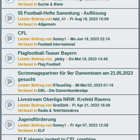
Verfasst in
Suche & Biete
55 Football-Hefte Sammlung - Auflösung
Letzter Beitrag von
fabi_41
«
Fr Aug 18, 2023 10:09
Verfasst in
Allgemein
CFL
Letzter Beitrag von
Sonny1
«
Mo Jun 19, 2023 22:16
Verfasst in
Football international
Flagfootball-Teaser Bayern
Letzter Beitrag von
_pinky
«
Do Mai 18, 2023 14:48
Verfasst in
Flag Football
Scrimmagepartner für 9er Damenteam am 21.05.2023
gesucht
Letzter Beitrag von
RTausDbg
«
Mi Mai 03, 2023 01:18
Verfasst in
DBL - Die Damenbundesliga
Livestream Oberliga NRW: Krefeld Ravens
Letzter Beitrag von
GrafZahl
«
Fr Apr 21, 2023 18:08
Verfasst in
Radio & TeleVisionäres
Jugendförderung
Letzter Beitrag von
Sonny1
«
Fr Apr 07, 2023 12:58
Verfasst in
ELF
ELF players invited to CFL combine