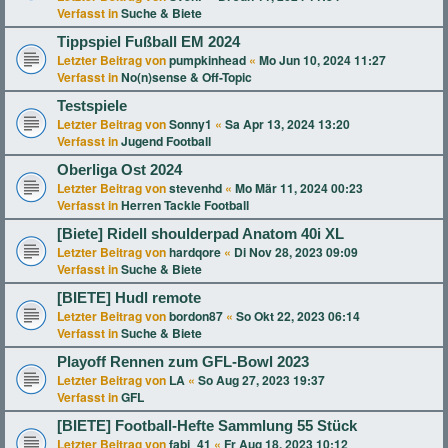
Verfasst in
Suche & Biete
Tippspiel Fußball EM 2024
Letzter Beitrag von
pumpkinhead
«
Mo Jun 10, 2024 11:27
Verfasst in
No(n)sense & Off-Topic
Testspiele
Letzter Beitrag von
Sonny1
«
Sa Apr 13, 2024 13:20
Verfasst in
Jugend Football
Oberliga Ost 2024
Letzter Beitrag von
stevenhd
«
Mo Mär 11, 2024 00:23
Verfasst in
Herren Tackle Football
[Biete] Ridell shoulderpad Anatom 40i XL
Letzter Beitrag von
hardqore
«
Di Nov 28, 2023 09:09
Verfasst in
Suche & Biete
[BIETE] Hudl remote
Letzter Beitrag von
bordon87
«
So Okt 22, 2023 06:14
Verfasst in
Suche & Biete
Playoff Rennen zum GFL-Bowl 2023
Letzter Beitrag von
LA
«
So Aug 27, 2023 19:37
Verfasst in
GFL
[BIETE] Football-Hefte Sammlung 55 Stück
Letzter Beitrag von
fabi_41
«
Fr Aug 18, 2023 10:12