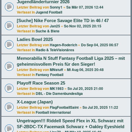
Jugendländerturnier 2026
Letzter Beitrag von
Sonny1
«
Sa Mär 07, 2026 12:44
Verfasst in
Jugend Football
[Suche] Nike Force Savage Elite TD in 46 / 47
Letzter Beitrag von
Jan25
«
So Nov 02, 2025 20:15
Verfasst in
Suche & Biete
Ladies Bowl 2025
Letzter Beitrag von
Hagen-Roderich
«
Do Sep 04, 2025 06:57
Verfasst in
Radio & TeleVisionäres
Memorabilia N Stuff Fantasy Football Liga 2025 – mit
geheimnisvollem Preis für den Sieger!
Letzter Beitrag von
MNstuff
«
Mi Aug 06, 2025 20:48
Verfasst in
Fantasy Football
Playoff Race Season 25
Letzter Beitrag von
MK1983
«
So Jul 20, 2025 21:00
Verfasst in
DBL - Die Damenbundesliga
X-League (Japan)
Letzter Beitrag von
FlagFootballSaint
«
So Jul 20, 2025 11:22
Verfasst in
Football international
Ungetragen!!! Riddell Speed Flex in XL Schwarz mit
SF-2BDC-TX Facemask Schwarz + Oakley Eyeshield