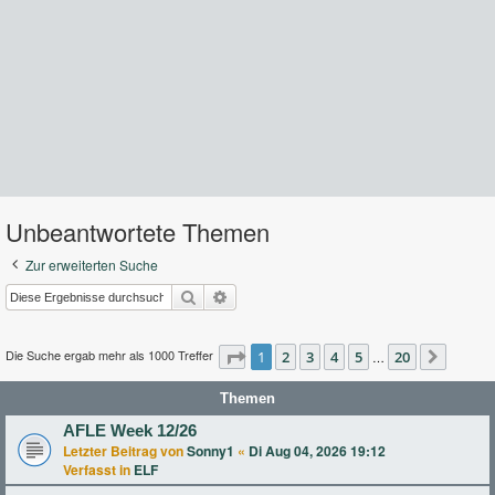
Unbeantwortete Themen
Zur erweiterten Suche
Suche
Erweiterte Suche
Die Suche ergab mehr als 1000 Treffer
Seite
1
2
1
von
3
20
4
5
20
…
Nächst
Themen
AFLE Week 12/26
Letzter Beitrag von
Sonny1
«
Di Aug 04, 2026 19:12
Verfasst in
ELF