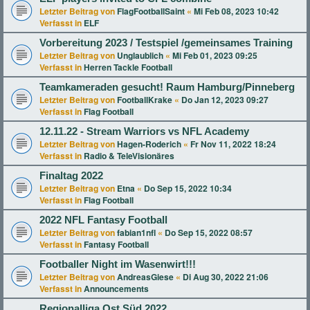
Letzter Beitrag von
FlagFootballSaint
«
Mi Feb 08, 2023 10:42
Verfasst in
ELF
Vorbereitung 2023 / Testspiel /gemeinsames Training
Letzter Beitrag von
Unglaublich
«
Mi Feb 01, 2023 09:25
Verfasst in
Herren Tackle Football
Teamkameraden gesucht! Raum Hamburg/Pinneberg
Letzter Beitrag von
FootballKrake
«
Do Jan 12, 2023 09:27
Verfasst in
Flag Football
12.11.22 - Stream Warriors vs NFL Academy
Letzter Beitrag von
Hagen-Roderich
«
Fr Nov 11, 2022 18:24
Verfasst in
Radio & TeleVisionäres
Finaltag 2022
Letzter Beitrag von
Etna
«
Do Sep 15, 2022 10:34
Verfasst in
Flag Football
2022 NFL Fantasy Football
Letzter Beitrag von
fabian1nfl
«
Do Sep 15, 2022 08:57
Verfasst in
Fantasy Football
Footballer Night im Wasenwirt!!!
Letzter Beitrag von
AndreasGiese
«
Di Aug 30, 2022 21:06
Verfasst in
Announcements
Regionalliga Ost Süd 2022