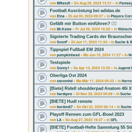
von
MNstuff
»
Do Aug 29, 2024 13:31
» in
Fantasy
Football Ausrüstung bei adidas.de
von
Etna
»
Di Jul 30, 2024 09:57
» in
Players Cor
Gefällt mir Button einführen? 👍🏻
von
Mr.Katze
»
Fr Jul 26, 2024 18:26
» in
Wünsche
Signierte Trading Cards der Braunschw
von
SvenF
»
Di Jun 11, 2024 11:34
» in
Suche & B
Tippspiel Fußball EM 2024
von
pumpkinhead
»
Mo Jun 10, 2024 11:27
» in
No
Testspiele
von
Sonny1
»
Sa Apr 13, 2024 13:20
» in
Jugend F
Oberliga Ost 2024
von
stevenhd
»
Mo Mär 11, 2024 00:23
» in
Herren
[Biete] Ridell shoulderpad Anatom 40i 
von
hardqore
»
Di Nov 28, 2023 09:09
» in
Suche 
[BIETE] Hudl remote
von
bordon87
»
So Okt 22, 2023 06:14
» in
Suche 
Playoff Rennen zum GFL-Bowl 2023
von
LA
»
So Aug 27, 2023 19:37
» in
GFL
[BIETE] Football-Hefte Sammlung 55 St