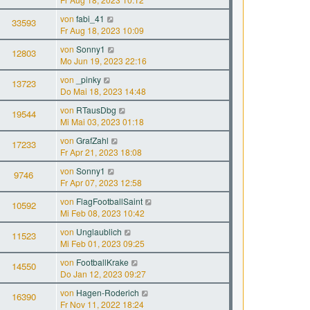
von
fabi_41
33593
Fr Aug 18, 2023 10:09
von
Sonny1
12803
Mo Jun 19, 2023 22:16
von
_pinky
13723
Do Mai 18, 2023 14:48
von
RTausDbg
19544
Mi Mai 03, 2023 01:18
von
GrafZahl
17233
Fr Apr 21, 2023 18:08
von
Sonny1
9746
Fr Apr 07, 2023 12:58
von
FlagFootballSaint
10592
Mi Feb 08, 2023 10:42
von
Unglaublich
11523
Mi Feb 01, 2023 09:25
von
FootballKrake
14550
Do Jan 12, 2023 09:27
von
Hagen-Roderich
16390
Fr Nov 11, 2022 18:24