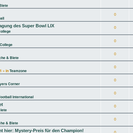
Biete
0
all
tragung des Super Bowl LIX
0
ollege
0
College
0
che & Biete
0
1
» in
Teamzone
0
yers Corner
0
ootball international
et
0
iete
0
he & Biete
t hier: Mystery-Preis für den Champion!
0