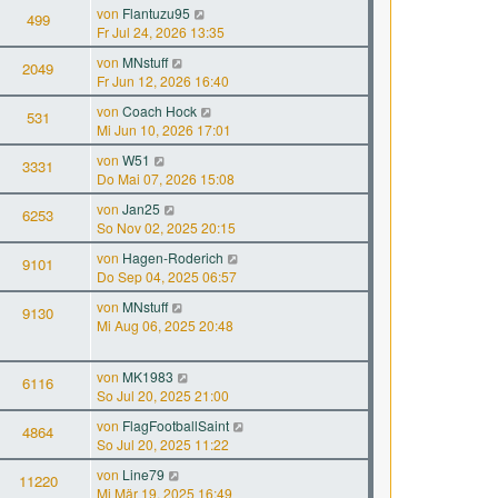
von
Flantuzu95
499
Fr Jul 24, 2026 13:35
von
MNstuff
2049
Fr Jun 12, 2026 16:40
von
Coach Hock
531
Mi Jun 10, 2026 17:01
von
W51
3331
Do Mai 07, 2026 15:08
von
Jan25
6253
So Nov 02, 2025 20:15
von
Hagen-Roderich
9101
Do Sep 04, 2025 06:57
von
MNstuff
9130
Mi Aug 06, 2025 20:48
von
MK1983
6116
So Jul 20, 2025 21:00
von
FlagFootballSaint
4864
So Jul 20, 2025 11:22
von
Line79
11220
Mi Mär 19, 2025 16:49