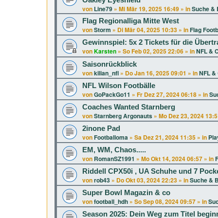
Oakley Eyeshield
von
Line79
»
Mi Mär 19, 2025 16:49
» in
Suche & 
Flag Regionalliga Mitte West
von
Storm
»
Di Mär 04, 2025 10:33
» in
Flag Footb
Gewinnspiel: 5x 2 Tickets für die Über
von
Karsten
»
So Feb 02, 2025 22:06
» in
NFL & C
Saisonrückblick
von
kilian_nfl
»
Do Jan 16, 2025 09:01
» in
NFL & 
NFL Wilson Footbälle
von
GoPackGo11
»
Fr Dez 27, 2024 06:18
» in
Su
Coaches Wanted Starnberg
von
Starnberg Argonauts
»
Mo Dez 23, 2024 13:5
2inone Pad
von
Footballoma
»
Sa Dez 21, 2024 11:35
» in
Pla
EM, WM, Chaos.....
von
RomanSZ1991
»
Mo Okt 14, 2024 06:57
» in
F
Riddell CPX50i , UA Schuhe und 7 Pock
von
rob43
»
Do Okt 03, 2024 22:23
» in
Suche & B
Super Bowl Magazin & co
von
football_hdh
»
So Sep 08, 2024 09:57
» in
Suc
Season 2025: Dein Weg zum Titel beginn