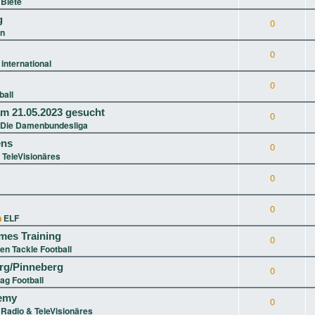
Biete
g
0
in
0
 international
0
ball
m 21.05.2023 gesucht
0
 Die Damenbundesliga
ens
0
 TeleVisionäres
0
0
n
ELF
ames Training
0
en Tackle Football
g/Pinneberg
0
lag Football
demy
0
n
Radio & TeleVisionäres