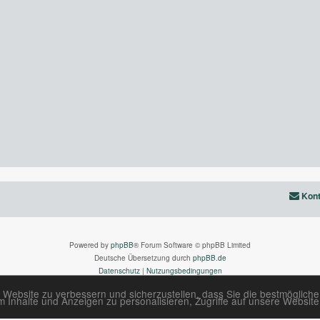
Kont
Powered by
phpBB
® Forum Software © phpBB Limited
Deutsche Übersetzung durch
phpBB.de
Datenschutz
|
Nutzungsbedingungen
 Website zu verbessern und sicherzustellen, dass Sie die bestmöglich
Inhalte und Anzeigen zu personalisieren, Zugriffe auf unsere Website 