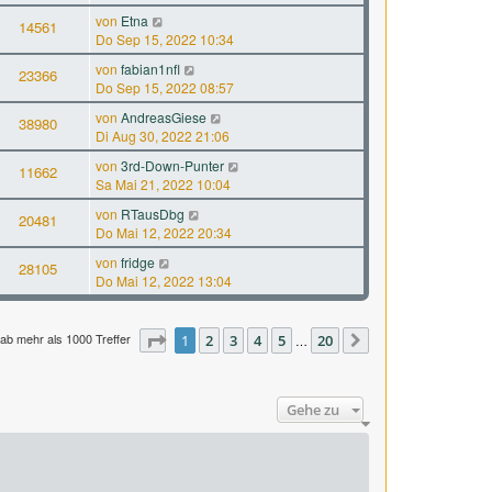
von
Etna
14561
Do Sep 15, 2022 10:34
von
fabian1nfl
23366
Do Sep 15, 2022 08:57
von
AndreasGiese
38980
Di Aug 30, 2022 21:06
von
3rd-Down-Punter
11662
Sa Mai 21, 2022 10:04
von
RTausDbg
20481
Do Mai 12, 2022 20:34
von
fridge
28105
Do Mai 12, 2022 13:04
ab mehr als 1000 Treffer
Seite
1
1
2
von
3
20
4
5
20
…
Nächste
Gehe zu