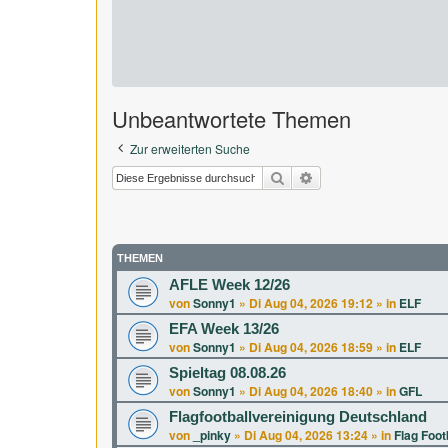
Unbeantwortete Themen
Zur erweiterten Suche
Suche
Erweiterte Suche
THEMEN
AFLE Week 12/26
von
Sonny1
»
Di Aug 04, 2026 19:12
» in
ELF
EFA Week 13/26
von
Sonny1
»
Di Aug 04, 2026 18:59
» in
ELF
Spieltag 08.08.26
von
Sonny1
»
Di Aug 04, 2026 18:40
» in
GFL
Flagfootballvereinigung Deutschland
von
_pinky
»
Di Aug 04, 2026 13:24
» in
Flag Foot