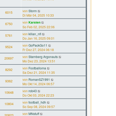
von
Storm
6015
Di Mär 04, 2025 10:33
von
Karsten
6750
So Feb 02, 2025 22:06
von
kilian_nfl
5761
Do Jan 16, 2025 09:01
von
GoPackGo11
9524
Fr Dez 27, 2024 06:18
von
Starnberg Argonauts
20697
Mo Dez 23, 2024 13:51
von
Footballoma
8292
Sa Dez 21, 2024 11:35
von
RomanSZ1991
9362
Mo Okt 14, 2024 06:57
von
rob43
10648
Do Okt 03, 2024 22:23
von
football_hdh
10804
So Sep 08, 2024 09:57
von
MNstuff
20823