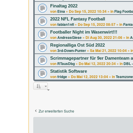
Finaltag 2022
von
Etna
»
Do Sep 15, 2022 10:34
» in
Flag Footba
2022 NFL Fantasy Football
von
fabian1nfl
»
Do Sep 15, 2022 08:57
» in
Fanta
Footballer Night im Wasenwirt!!!
von
AndreasGiese
»
Di Aug 30, 2022 21:06
» in
A
Regionalliga Ost Süd 2022
von
3rd-Down-Punter
»
Sa Mai 21, 2022 10:04
» i
Scrimmagepartner für 9er Damenteam a
von
RTausDbg
»
Do Mai 12, 2022 20:34
» in
DBL -
Statistik Software
von
fridge
»
Do Mai 12, 2022 13:04
» in
Teamzone
Zur erweiterten Suche