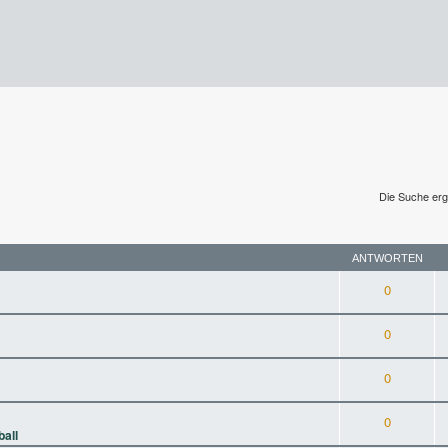
Die Suche erg
ANTWORTEN
0
0
0
0
ball