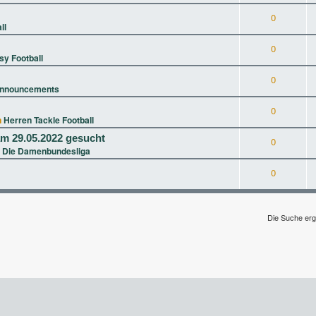
0
ll
0
sy Football
0
nnouncements
0
n
Herren Tackle Football
m 29.05.2022 gesucht
0
 Die Damenbundesliga
0
Die Suche erg