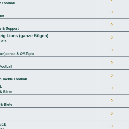
 Football
0
ner
0
 & Support
eig Lions (ganze Bögen)
0
iete
0
(n)sense & Off-Topic
0
ootball
0
 Tackle Football
XL
0
& Biete
0
& Biete
0
ück
0