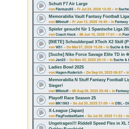
Schutt F7 Air Large
von
Flantuzu95
»
Fr Jul 24, 2026 13:35
» in
Suche
Memorabilia Vault Fantasy Football Lig
von
MNstuff
»
Fr Jun 12, 2026 16:40
» in
Fantasy 
Spieler gesucht für 1 Spanische Liga 20
von
Coach Hock
»
Mi Jun 10, 2026 17:01
» in
Foot
[BIETE] Schoulderpad XTech X2 Skill (P
von
W51
»
Do Mai 07, 2026 15:08
» in
Suche & Bi
[Suche] Nike Force Savage Elite TD in 46
von
Jan25
»
So Nov 02, 2025 20:15
» in
Suche & 
Ladies Bowl 2025
von
Hagen-Roderich
»
Do Sep 04, 2025 06:57
» i
Memorabilia N Stuff Fantasy Football Li
Sieger!
von
MNstuff
»
Mi Aug 06, 2025 20:48
» in
Fantasy
Playoff Race Season 25
von
MK1983
»
So Jul 20, 2025 21:00
» in
DBL - D
X-League (Japan)
von
FlagFootballSaint
»
So Jul 20, 2025 11:22
» i
Ungetragen!!! Riddell Speed Flex in 