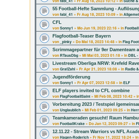
von
fabi_41
»
Fr Aug 18, 2023 10:12
» in
Suche & 
55 Football-Hefte Sammlung - Auflösun
von
fabi_41
»
Fr Aug 18, 2023 10:09
» in
Allgeme
CFL
von
Sonny1
»
Mo Jun 19, 2023 22:16
» in
Football
Flagfootball-Teaser Bayern
von
_pinky
»
Do Mai 18, 2023 14:48
» in
Flag Foot
Scrimmagepartner für 9er Damenteam a
von
RTausDbg
»
Mi Mai 03, 2023 01:18
» in
DBL -
Livestream Oberliga NRW: Krefeld Rav
von
GrafZahl
»
Fr Apr 21, 2023 18:08
» in
Radio &
Jugendförderung
von
Sonny1
»
Fr Apr 07, 2023 12:58
» in
ELF
ELF players invited to CFL combine
von
FlagFootballSaint
»
Mi Feb 08, 2023 10:42
» i
Vorbereitung 2023 / Testspiel /gemeins
von
Unglaublich
»
Mi Feb 01, 2023 09:25
» in
Herr
Teamkameraden gesucht! Raum Hambur
von
FootballKrake
»
Do Jan 12, 2023 09:27
» in
F
12.11.22 - Stream Warriors vs NFL Aca
von
Hagen-Roderich
»
Fr Nov 11, 2022 18:24
» i