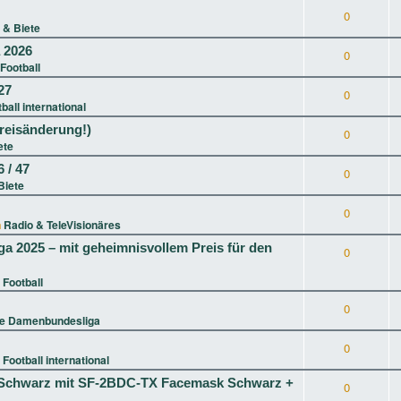
0
 & Biete
a 2026
0
Football
27
0
ball international
reisänderung!)
0
ete
 / 47
0
Biete
0
n
Radio & TeleVisionäres
ga 2025 – mit geheimnisvollem Preis für den
0
 Football
0
ie Damenbundesliga
0
n
Football international
XL Schwarz mit SF-2BDC-TX Facemask Schwarz +
0