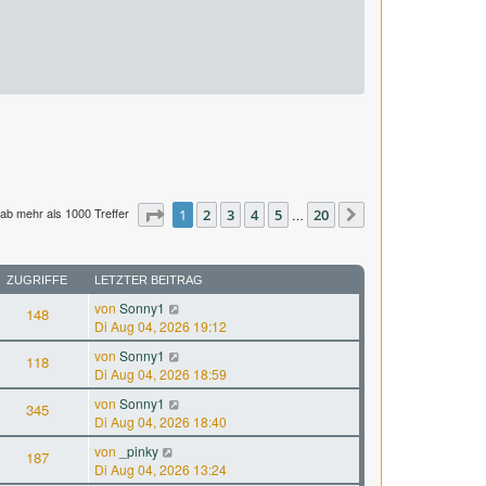
ab mehr als 1000 Treffer
Seite
1
1
2
von
3
20
4
5
20
…
Nächste
ZUGRIFFE
LETZTER BEITRAG
von
Sonny1
148
Di Aug 04, 2026 19:12
von
Sonny1
118
Di Aug 04, 2026 18:59
von
Sonny1
345
Di Aug 04, 2026 18:40
von
_pinky
187
Di Aug 04, 2026 13:24