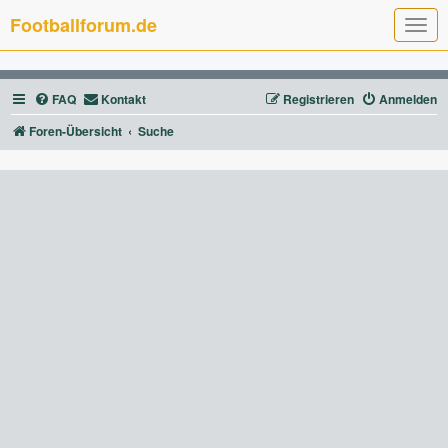
Footballforum.de
T
o
g
g
l
FAQ
Kontakt
Registrieren
Anmelden
e
n
a
Foren-Übersicht
Suche
v
i
g
a
t
i
o
n