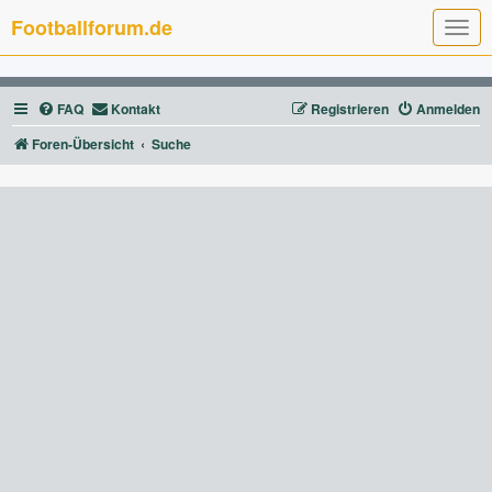
Footballforum.de
T
o
g
g
l
FAQ
Kontakt
Registrieren
Anmelden
e
n
a
Foren-Übersicht
Suche
v
i
g
a
t
i
o
n