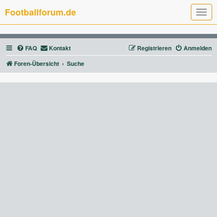
Footballforum.de
T
o
g
g
l
FAQ
Kontakt
Registrieren
Anmelden
e
n
a
Foren-Übersicht
Suche
v
i
g
a
t
i
o
n