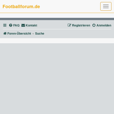
Footballforum.de
T
o
g
g
l
FAQ
Kontakt
Registrieren
Anmelden
e
n
a
Foren-Übersicht
Suche
v
i
g
a
t
i
o
n