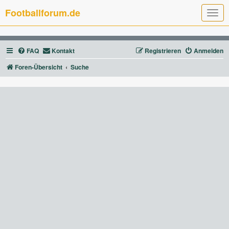
Footballforum.de
T
o
g
g
l
FAQ
Kontakt
Registrieren
Anmelden
e
n
a
Foren-Übersicht
Suche
v
i
g
a
t
i
o
n