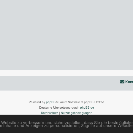
Kont
Powered by
phpBB
® Forum Software © phpBB Limited
Deutsche Übersetzung durch
phpBB.de
Datenschutz
|
Nutzungsbedingungen
 Website zu verbessern und sicherzustellen, dass Sie die bestmöglich
Inhalte und Anzeigen zu personalisieren, Zugriffe auf unsere Website 