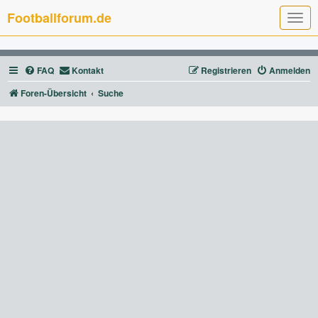
Footballforum.de
T
o
g
g
l
FAQ
Kontakt
Registrieren
Anmelden
e
n
a
Foren-Übersicht
Suche
v
i
g
a
t
i
o
n