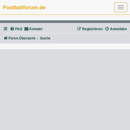
Footballforum.de
T
o
g
g
l
FAQ
Kontakt
Registrieren
Anmelden
e
n
a
Foren-Übersicht
Suche
v
i
g
a
t
i
o
n