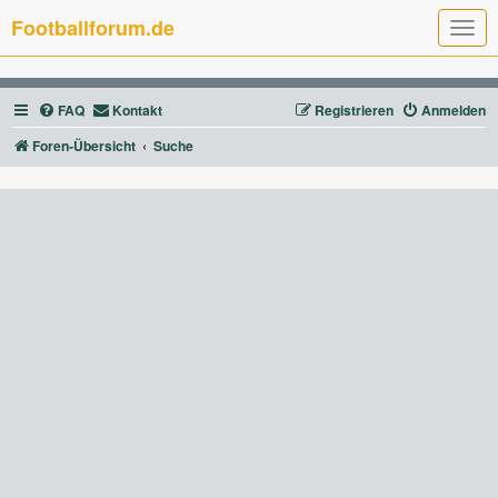
Footballforum.de
T
o
g
g
l
FAQ
Kontakt
Registrieren
Anmelden
e
n
a
Foren-Übersicht
Suche
v
i
g
a
t
i
o
n