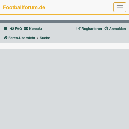
Footballforum.de
T
o
g
g
l
FAQ
Kontakt
Registrieren
Anmelden
e
n
a
Foren-Übersicht
Suche
v
i
g
a
t
i
o
n