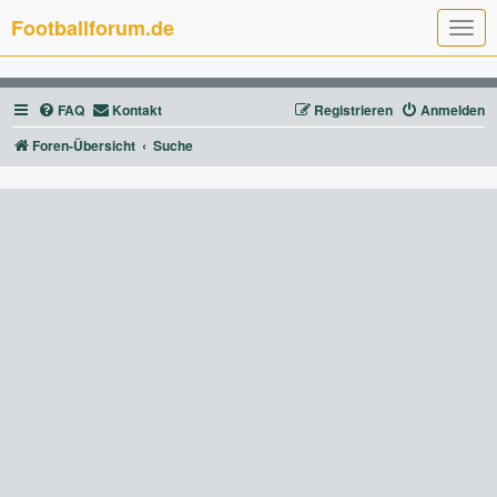
Footballforum.de
T
o
g
g
l
FAQ
Kontakt
Registrieren
Anmelden
e
n
a
Foren-Übersicht
Suche
v
i
g
a
t
i
o
n