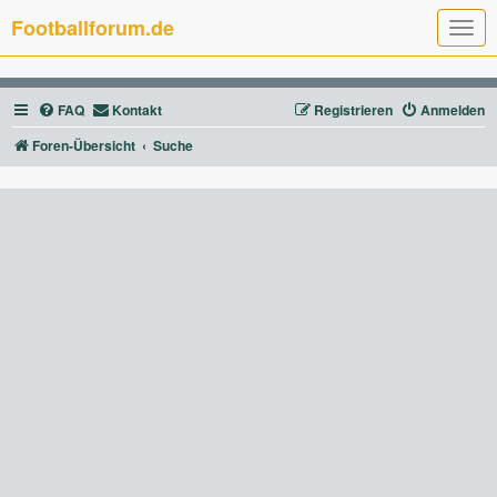
Footballforum.de
T
o
g
g
l
FAQ
Kontakt
Registrieren
Anmelden
e
n
a
Foren-Übersicht
Suche
v
i
g
a
t
i
o
n