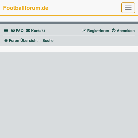
Footballforum.de
T
o
g
g
l
FAQ
Kontakt
Registrieren
Anmelden
e
n
a
Foren-Übersicht
Suche
v
i
g
a
t
i
o
n