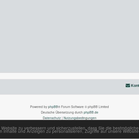
Kont
Powered by
phpBB
® Forum Software © phpBB Limited
Deutsche Übersetzung durch
phpBB.de
Datenschutz
|
Nutzungsbedingungen
 Website zu verbessern und sicherzustellen, dass Sie die bestmöglich
Inhalte und Anzeigen zu personalisieren, Zugriffe auf unsere Website 