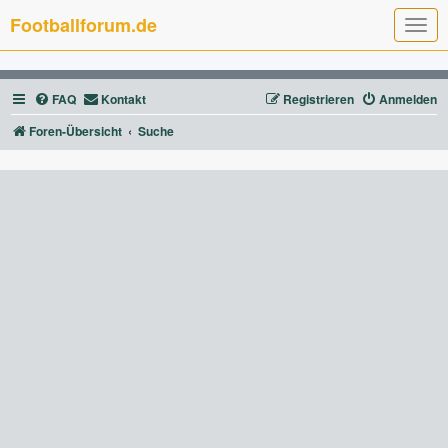
Footballforum.de
T
o
g
g
l
FAQ
Kontakt
Registrieren
Anmelden
e
n
a
Foren-Übersicht
Suche
v
i
g
a
t
i
o
n