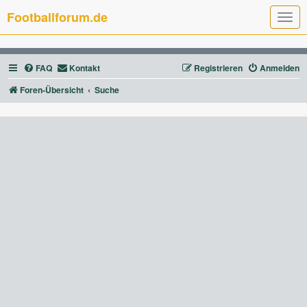
Footballforum.de
T
o
g
g
l
FAQ
Kontakt
Registrieren
Anmelden
e
n
a
Foren-Übersicht
Suche
v
i
g
a
t
i
o
n