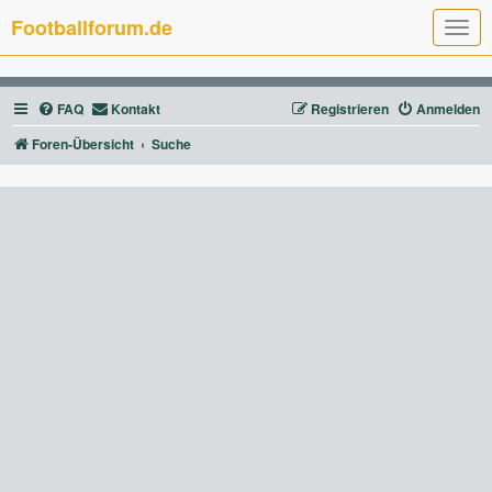
Footballforum.de
T
o
g
g
l
FAQ
Kontakt
Registrieren
Anmelden
e
n
a
Foren-Übersicht
Suche
v
i
g
a
t
i
o
n