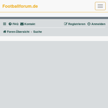
Footballforum.de
T
o
g
g
l
FAQ
Kontakt
Registrieren
Anmelden
e
n
a
Foren-Übersicht
Suche
v
i
g
a
t
i
o
n