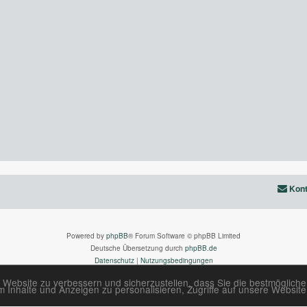
Kont
Powered by
phpBB
® Forum Software © phpBB Limited
Deutsche Übersetzung durch
phpBB.de
Datenschutz
|
Nutzungsbedingungen
 Website zu verbessern und sicherzustellen, dass Sie die bestmöglich
Inhalte und Anzeigen zu personalisieren, Zugriffe auf unsere Website 