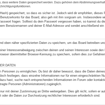
ds, dass weitere Daten gespeichert werden. Dazu gehören dein Abstimmungsverhal
chrichtigungsfunktionen.
Hash) gespeichert, so dass es sicher ist. Jedoch wird dir empfohlen, dieses 
Benutzerkonto für das Board, also geh mit ihm sorgsam um. Insbesondere wir
 Passwort fragen. Solltest du dein Passwort vergessen haben, so kannst du d
inem Benutzernamen und deiner E-Mail-Adresse und sendet anschließend ein 
und oben näher spezifizierten Daten zu speichern, um das Board betreiben un
 einer Interessenabwägung zwischen deinen und seinen Interessen sowie den In
wser übermittelter Browser-Kennung zu speichern, sofern dies zur Gefahrena
NER DATEN
Personen zu ermöglichen. Du bist dir daher bewusst, dass die Daten deines Pr
doch festlegen, dass einzelne Informationen nur für einen eingeschränkten Nut
dazu hast, suche nach entsprechenden Informationen im Forum oder kontaktie
ftragte Personen (Administratoren) zugänglich.
nur mit deiner Zustimmung an Dritte weitergeben. Dies gilt nicht, sofern er 
st oder die Daten zur Durchsetzung rechtlicher Interessen erforderlich sind.