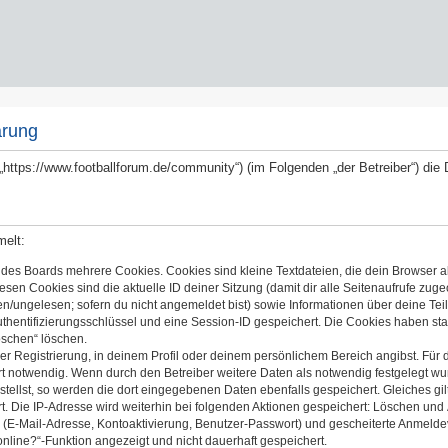
ärung
 („https://www.footballforum.de/community“) (im Folgenden „der Betreiber“) d
melt:
 des Boards mehrere Cookies. Cookies sind kleine Textdateien, die dein Browser a
iesen Cookies sind die aktuelle ID deiner Sitzung (damit dir alle Seitenaufrufe zug
en/ungelesen; sofern du nicht angemeldet bist) sowie Informationen über deine Te
uthentifizierungsschlüssel und eine Session-ID gespeichert. Die Cookies haben sta
öschen“ löschen.
er Registrierung, in deinem Profil oder deinem persönlichem Bereich angibst. Für 
notwendig. Wenn durch den Betreiber weitere Daten als notwendig festgelegt wurden
stellst, so werden die dort eingegebenen Daten ebenfalls gespeichert. Gleiches gil
t. Die IP-Adresse wird weiterhin bei folgenden Aktionen gespeichert: Löschen und
 (E-Mail-Adresse, Kontoaktivierung, Benutzer-Passwort) und gescheiterte Anmelde
online?“-Funktion angezeigt und nicht dauerhaft gespeichert.