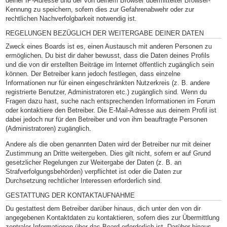
deiner IP-Adresse und der von deinem Browser übermittelter Browser-
Kennung zu speichern, sofern dies zur Gefahrenabwehr oder zur
rechtlichen Nachverfolgbarkeit notwendig ist.
REGELUNGEN BEZÜGLICH DER WEITERGABE DEINER DATEN
Zweck eines Boards ist es, einen Austausch mit anderen Personen zu
ermöglichen. Du bist dir daher bewusst, dass die Daten deines Profils
und die von dir erstellten Beiträge im Internet öffentlich zugänglich sein
können. Der Betreiber kann jedoch festlegen, dass einzelne
Informationen nur für einen eingeschränkten Nutzerkreis (z. B. andere
registrierte Benutzer, Administratoren etc.) zugänglich sind. Wenn du
Fragen dazu hast, suche nach entsprechenden Informationen im Forum
oder kontaktiere den Betreiber. Die E-Mail-Adresse aus deinem Profil ist
dabei jedoch nur für den Betreiber und von ihm beauftragte Personen
(Administratoren) zugänglich.
Andere als die oben genannten Daten wird der Betreiber nur mit deiner
Zustimmung an Dritte weitergeben. Dies gilt nicht, sofern er auf Grund
gesetzlicher Regelungen zur Weitergabe der Daten (z. B. an
Strafverfolgungsbehörden) verpflichtet ist oder die Daten zur
Durchsetzung rechtlicher Interessen erforderlich sind.
GESTATTUNG DER KONTAKTAUFNAHME
Du gestattest dem Betreiber darüber hinaus, dich unter den von dir
angegebenen Kontaktdaten zu kontaktieren, sofern dies zur Übermittlung
zentraler Informationen über das Board erforderlich ist. Darüber hinaus