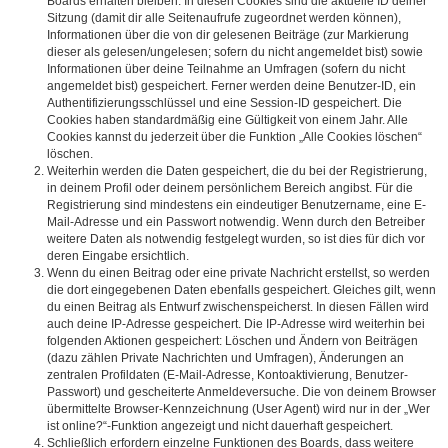
Boards erhalten bleiben. In diesen Cookies sind die aktuelle ID deiner
Sitzung (damit dir alle Seitenaufrufe zugeordnet werden können),
Informationen über die von dir gelesenen Beiträge (zur Markierung
dieser als gelesen/ungelesen; sofern du nicht angemeldet bist) sowie
Informationen über deine Teilnahme an Umfragen (sofern du nicht
angemeldet bist) gespeichert. Ferner werden deine Benutzer-ID, ein
Authentifizierungsschlüssel und eine Session-ID gespeichert. Die
Cookies haben standardmäßig eine Gültigkeit von einem Jahr. Alle
Cookies kannst du jederzeit über die Funktion „Alle Cookies löschen“
löschen.
Weiterhin werden die Daten gespeichert, die du bei der Registrierung,
in deinem Profil oder deinem persönlichem Bereich angibst. Für die
Registrierung sind mindestens ein eindeutiger Benutzername, eine E-
Mail-Adresse und ein Passwort notwendig. Wenn durch den Betreiber
weitere Daten als notwendig festgelegt wurden, so ist dies für dich vor
deren Eingabe ersichtlich.
Wenn du einen Beitrag oder eine private Nachricht erstellst, so werden
die dort eingegebenen Daten ebenfalls gespeichert. Gleiches gilt, wenn
du einen Beitrag als Entwurf zwischenspeicherst. In diesen Fällen wird
auch deine IP-Adresse gespeichert. Die IP-Adresse wird weiterhin bei
folgenden Aktionen gespeichert: Löschen und Ändern von Beiträgen
(dazu zählen Private Nachrichten und Umfragen), Änderungen an
zentralen Profildaten (E-Mail-Adresse, Kontoaktivierung, Benutzer-
Passwort) und gescheiterte Anmeldeversuche. Die von deinem Browser
übermittelte Browser-Kennzeichnung (User Agent) wird nur in der „Wer
ist online?“-Funktion angezeigt und nicht dauerhaft gespeichert.
Schließlich erfordern einzelne Funktionen des Boards, dass weitere