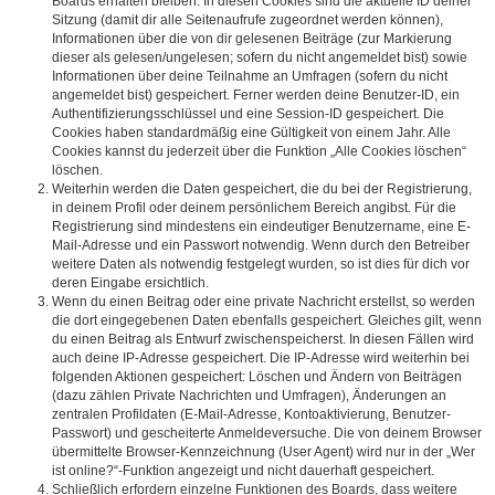
Boards erhalten bleiben. In diesen Cookies sind die aktuelle ID deiner
Sitzung (damit dir alle Seitenaufrufe zugeordnet werden können),
Informationen über die von dir gelesenen Beiträge (zur Markierung
dieser als gelesen/ungelesen; sofern du nicht angemeldet bist) sowie
Informationen über deine Teilnahme an Umfragen (sofern du nicht
angemeldet bist) gespeichert. Ferner werden deine Benutzer-ID, ein
Authentifizierungsschlüssel und eine Session-ID gespeichert. Die
Cookies haben standardmäßig eine Gültigkeit von einem Jahr. Alle
Cookies kannst du jederzeit über die Funktion „Alle Cookies löschen“
löschen.
Weiterhin werden die Daten gespeichert, die du bei der Registrierung,
in deinem Profil oder deinem persönlichem Bereich angibst. Für die
Registrierung sind mindestens ein eindeutiger Benutzername, eine E-
Mail-Adresse und ein Passwort notwendig. Wenn durch den Betreiber
weitere Daten als notwendig festgelegt wurden, so ist dies für dich vor
deren Eingabe ersichtlich.
Wenn du einen Beitrag oder eine private Nachricht erstellst, so werden
die dort eingegebenen Daten ebenfalls gespeichert. Gleiches gilt, wenn
du einen Beitrag als Entwurf zwischenspeicherst. In diesen Fällen wird
auch deine IP-Adresse gespeichert. Die IP-Adresse wird weiterhin bei
folgenden Aktionen gespeichert: Löschen und Ändern von Beiträgen
(dazu zählen Private Nachrichten und Umfragen), Änderungen an
zentralen Profildaten (E-Mail-Adresse, Kontoaktivierung, Benutzer-
Passwort) und gescheiterte Anmeldeversuche. Die von deinem Browser
übermittelte Browser-Kennzeichnung (User Agent) wird nur in der „Wer
ist online?“-Funktion angezeigt und nicht dauerhaft gespeichert.
Schließlich erfordern einzelne Funktionen des Boards, dass weitere