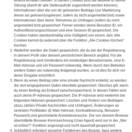
Boards erhalten bleiben. In diesen Cookies sind die aktuelle ID deiner
Sitzung (damit dir alle Seitenaufrufe zugeordnet werden können),
Informationen über die von dir gelesenen Beiträge (zur Markierung
dieser als gelesen/ungelesen; sofern du nicht angemeldet bist) sowie
Informationen über deine Teilnahme an Umfragen (sofern du nicht
angemeldet bist) gespeichert. Ferner werden deine Benutzer-ID, ein
Authentifizierungsschlüssel und eine Session-ID gespeichert. Die
Cookies haben standardmäßig eine Gültigkeit von einem Jahr. Alle
Cookies kannst du jederzeit über die Funktion „Alle Cookies löschen“
löschen.
Weiterhin werden die Daten gespeichert, die du bei der Registrierung,
in deinem Profil oder deinem persönlichem Bereich angibst. Für die
Registrierung sind mindestens ein eindeutiger Benutzername, eine E-
Mail-Adresse und ein Passwort notwendig. Wenn durch den Betreiber
weitere Daten als notwendig festgelegt wurden, so ist dies für dich vor
deren Eingabe ersichtlich.
Wenn du einen Beitrag oder eine private Nachricht erstellst, so werden
die dort eingegebenen Daten ebenfalls gespeichert. Gleiches gilt, wenn
du einen Beitrag als Entwurf zwischenspeicherst. In diesen Fällen wird
auch deine IP-Adresse gespeichert. Die IP-Adresse wird weiterhin bei
folgenden Aktionen gespeichert: Löschen und Ändern von Beiträgen
(dazu zählen Private Nachrichten und Umfragen), Änderungen an
zentralen Profildaten (E-Mail-Adresse, Kontoaktivierung, Benutzer-
Passwort) und gescheiterte Anmeldeversuche. Die von deinem Browser
übermittelte Browser-Kennzeichnung (User Agent) wird nur in der „Wer
ist online?“-Funktion angezeigt und nicht dauerhaft gespeichert.
Schließlich erfordern einzelne Funktionen des Boards, dass weitere