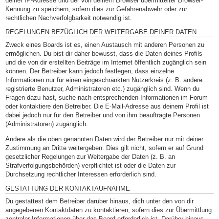
deiner IP-Adresse und der von deinem Browser übermittelter Browser-
Kennung zu speichern, sofern dies zur Gefahrenabwehr oder zur
rechtlichen Nachverfolgbarkeit notwendig ist.
REGELUNGEN BEZÜGLICH DER WEITERGABE DEINER DATEN
Zweck eines Boards ist es, einen Austausch mit anderen Personen zu
ermöglichen. Du bist dir daher bewusst, dass die Daten deines Profils
und die von dir erstellten Beiträge im Internet öffentlich zugänglich sein
können. Der Betreiber kann jedoch festlegen, dass einzelne
Informationen nur für einen eingeschränkten Nutzerkreis (z. B. andere
registrierte Benutzer, Administratoren etc.) zugänglich sind. Wenn du
Fragen dazu hast, suche nach entsprechenden Informationen im Forum
oder kontaktiere den Betreiber. Die E-Mail-Adresse aus deinem Profil ist
dabei jedoch nur für den Betreiber und von ihm beauftragte Personen
(Administratoren) zugänglich.
Andere als die oben genannten Daten wird der Betreiber nur mit deiner
Zustimmung an Dritte weitergeben. Dies gilt nicht, sofern er auf Grund
gesetzlicher Regelungen zur Weitergabe der Daten (z. B. an
Strafverfolgungsbehörden) verpflichtet ist oder die Daten zur
Durchsetzung rechtlicher Interessen erforderlich sind.
GESTATTUNG DER KONTAKTAUFNAHME
Du gestattest dem Betreiber darüber hinaus, dich unter den von dir
angegebenen Kontaktdaten zu kontaktieren, sofern dies zur Übermittlung
zentraler Informationen über das Board erforderlich ist. Darüber hinaus