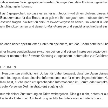
ds, dass weitere Daten gespeichert werden. Dazu gehören dein Abstimmungsverhal
chrichtigungsfunktionen.
Hash) gespeichert, so dass es sicher ist. Jedoch wird dir empfohlen, dieses 
Benutzerkonto für das Board, also geh mit ihm sorgsam um. Insbesondere wir
 Passwort fragen. Solltest du dein Passwort vergessen haben, so kannst du d
inem Benutzernamen und deiner E-Mail-Adresse und sendet anschließend ein 
und oben näher spezifizierten Daten zu speichern, um das Board betreiben un
 einer Interessenabwägung zwischen deinen und seinen Interessen sowie den In
wser übermittelter Browser-Kennung zu speichern, sofern dies zur Gefahrena
NER DATEN
Personen zu ermöglichen. Du bist dir daher bewusst, dass die Daten deines Pr
doch festlegen, dass einzelne Informationen nur für einen eingeschränkten Nut
dazu hast, suche nach entsprechenden Informationen im Forum oder kontaktie
ftragte Personen (Administratoren) zugänglich.
nur mit deiner Zustimmung an Dritte weitergeben. Dies gilt nicht, sofern er 
st oder die Daten zur Durchsetzung rechtlicher Interessen erforderlich sind.