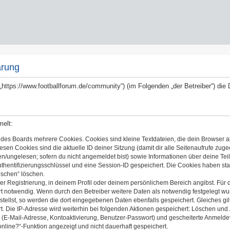
ärung
 („https://www.footballforum.de/community“) (im Folgenden „der Betreiber“) d
melt:
 des Boards mehrere Cookies. Cookies sind kleine Textdateien, die dein Browser a
iesen Cookies sind die aktuelle ID deiner Sitzung (damit dir alle Seitenaufrufe zug
en/ungelesen; sofern du nicht angemeldet bist) sowie Informationen über deine Te
uthentifizierungsschlüssel und eine Session-ID gespeichert. Die Cookies haben sta
öschen“ löschen.
er Registrierung, in deinem Profil oder deinem persönlichem Bereich angibst. Für 
notwendig. Wenn durch den Betreiber weitere Daten als notwendig festgelegt wurden
stellst, so werden die dort eingegebenen Daten ebenfalls gespeichert. Gleiches gil
t. Die IP-Adresse wird weiterhin bei folgenden Aktionen gespeichert: Löschen und
 (E-Mail-Adresse, Kontoaktivierung, Benutzer-Passwort) und gescheiterte Anmelde
online?“-Funktion angezeigt und nicht dauerhaft gespeichert.