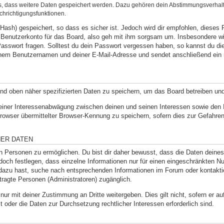
ds, dass weitere Daten gespeichert werden. Dazu gehören dein Abstimmungsverhal
chrichtigungsfunktionen.
Hash) gespeichert, so dass es sicher ist. Jedoch wird dir empfohlen, dieses 
Benutzerkonto für das Board, also geh mit ihm sorgsam um. Insbesondere wir
 Passwort fragen. Solltest du dein Passwort vergessen haben, so kannst du d
inem Benutzernamen und deiner E-Mail-Adresse und sendet anschließend ein 
und oben näher spezifizierten Daten zu speichern, um das Board betreiben un
 einer Interessenabwägung zwischen deinen und seinen Interessen sowie den In
wser übermittelter Browser-Kennung zu speichern, sofern dies zur Gefahrena
NER DATEN
Personen zu ermöglichen. Du bist dir daher bewusst, dass die Daten deines Pr
doch festlegen, dass einzelne Informationen nur für einen eingeschränkten Nut
dazu hast, suche nach entsprechenden Informationen im Forum oder kontaktie
ftragte Personen (Administratoren) zugänglich.
nur mit deiner Zustimmung an Dritte weitergeben. Dies gilt nicht, sofern er 
st oder die Daten zur Durchsetzung rechtlicher Interessen erforderlich sind.