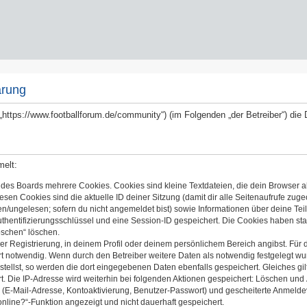
ärung
 („https://www.footballforum.de/community“) (im Folgenden „der Betreiber“) d
melt:
 des Boards mehrere Cookies. Cookies sind kleine Textdateien, die dein Browser a
iesen Cookies sind die aktuelle ID deiner Sitzung (damit dir alle Seitenaufrufe zug
en/ungelesen; sofern du nicht angemeldet bist) sowie Informationen über deine Te
uthentifizierungsschlüssel und eine Session-ID gespeichert. Die Cookies haben sta
öschen“ löschen.
er Registrierung, in deinem Profil oder deinem persönlichem Bereich angibst. Für 
notwendig. Wenn durch den Betreiber weitere Daten als notwendig festgelegt wurden
stellst, so werden die dort eingegebenen Daten ebenfalls gespeichert. Gleiches gil
t. Die IP-Adresse wird weiterhin bei folgenden Aktionen gespeichert: Löschen und
 (E-Mail-Adresse, Kontoaktivierung, Benutzer-Passwort) und gescheiterte Anmelde
online?“-Funktion angezeigt und nicht dauerhaft gespeichert.