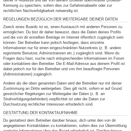
deiner IP-Adresse und der von deinem Browser übermittelter Browser-
Kennung zu speichern, sofern dies zur Gefahrenabwehr oder zur
rechtlichen Nachverfolgbarkeit notwendig ist.
REGELUNGEN BEZÜGLICH DER WEITERGABE DEINER DATEN
Zweck eines Boards ist es, einen Austausch mit anderen Personen zu
ermöglichen. Du bist dir daher bewusst, dass die Daten deines Profils
und die von dir erstellten Beiträge im Internet öffentlich zugänglich sein
können. Der Betreiber kann jedoch festlegen, dass einzelne
Informationen nur für einen eingeschränkten Nutzerkreis (z. B. andere
registrierte Benutzer, Administratoren etc.) zugänglich sind. Wenn du
Fragen dazu hast, suche nach entsprechenden Informationen im Forum
oder kontaktiere den Betreiber. Die E-Mail-Adresse aus deinem Profil ist
dabei jedoch nur für den Betreiber und von ihm beauftragte Personen
(Administratoren) zugänglich.
Andere als die oben genannten Daten wird der Betreiber nur mit deiner
Zustimmung an Dritte weitergeben. Dies gilt nicht, sofern er auf Grund
gesetzlicher Regelungen zur Weitergabe der Daten (z. B. an
Strafverfolgungsbehörden) verpflichtet ist oder die Daten zur
Durchsetzung rechtlicher Interessen erforderlich sind.
GESTATTUNG DER KONTAKTAUFNAHME
Du gestattest dem Betreiber darüber hinaus, dich unter den von dir
angegebenen Kontaktdaten zu kontaktieren, sofern dies zur Übermittlung
zentraler Informationen über das Board erforderlich ist. Darüber hinaus