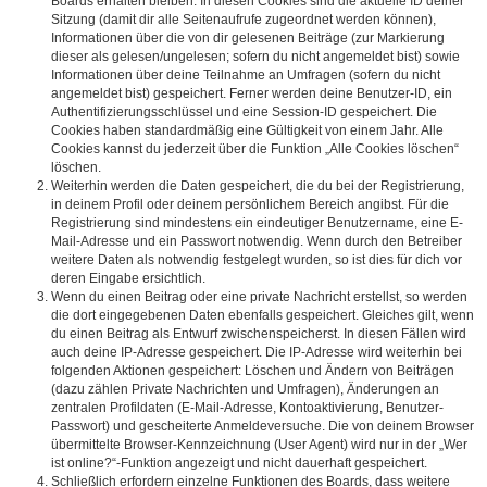
Boards erhalten bleiben. In diesen Cookies sind die aktuelle ID deiner
Sitzung (damit dir alle Seitenaufrufe zugeordnet werden können),
Informationen über die von dir gelesenen Beiträge (zur Markierung
dieser als gelesen/ungelesen; sofern du nicht angemeldet bist) sowie
Informationen über deine Teilnahme an Umfragen (sofern du nicht
angemeldet bist) gespeichert. Ferner werden deine Benutzer-ID, ein
Authentifizierungsschlüssel und eine Session-ID gespeichert. Die
Cookies haben standardmäßig eine Gültigkeit von einem Jahr. Alle
Cookies kannst du jederzeit über die Funktion „Alle Cookies löschen“
löschen.
Weiterhin werden die Daten gespeichert, die du bei der Registrierung,
in deinem Profil oder deinem persönlichem Bereich angibst. Für die
Registrierung sind mindestens ein eindeutiger Benutzername, eine E-
Mail-Adresse und ein Passwort notwendig. Wenn durch den Betreiber
weitere Daten als notwendig festgelegt wurden, so ist dies für dich vor
deren Eingabe ersichtlich.
Wenn du einen Beitrag oder eine private Nachricht erstellst, so werden
die dort eingegebenen Daten ebenfalls gespeichert. Gleiches gilt, wenn
du einen Beitrag als Entwurf zwischenspeicherst. In diesen Fällen wird
auch deine IP-Adresse gespeichert. Die IP-Adresse wird weiterhin bei
folgenden Aktionen gespeichert: Löschen und Ändern von Beiträgen
(dazu zählen Private Nachrichten und Umfragen), Änderungen an
zentralen Profildaten (E-Mail-Adresse, Kontoaktivierung, Benutzer-
Passwort) und gescheiterte Anmeldeversuche. Die von deinem Browser
übermittelte Browser-Kennzeichnung (User Agent) wird nur in der „Wer
ist online?“-Funktion angezeigt und nicht dauerhaft gespeichert.
Schließlich erfordern einzelne Funktionen des Boards, dass weitere