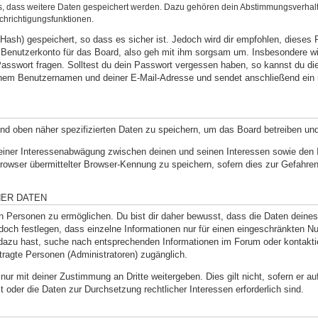
ds, dass weitere Daten gespeichert werden. Dazu gehören dein Abstimmungsverhal
chrichtigungsfunktionen.
Hash) gespeichert, so dass es sicher ist. Jedoch wird dir empfohlen, dieses 
Benutzerkonto für das Board, also geh mit ihm sorgsam um. Insbesondere wir
 Passwort fragen. Solltest du dein Passwort vergessen haben, so kannst du d
inem Benutzernamen und deiner E-Mail-Adresse und sendet anschließend ein 
und oben näher spezifizierten Daten zu speichern, um das Board betreiben un
 einer Interessenabwägung zwischen deinen und seinen Interessen sowie den In
wser übermittelter Browser-Kennung zu speichern, sofern dies zur Gefahrena
NER DATEN
Personen zu ermöglichen. Du bist dir daher bewusst, dass die Daten deines Pr
doch festlegen, dass einzelne Informationen nur für einen eingeschränkten Nut
dazu hast, suche nach entsprechenden Informationen im Forum oder kontaktie
ftragte Personen (Administratoren) zugänglich.
nur mit deiner Zustimmung an Dritte weitergeben. Dies gilt nicht, sofern er 
st oder die Daten zur Durchsetzung rechtlicher Interessen erforderlich sind.