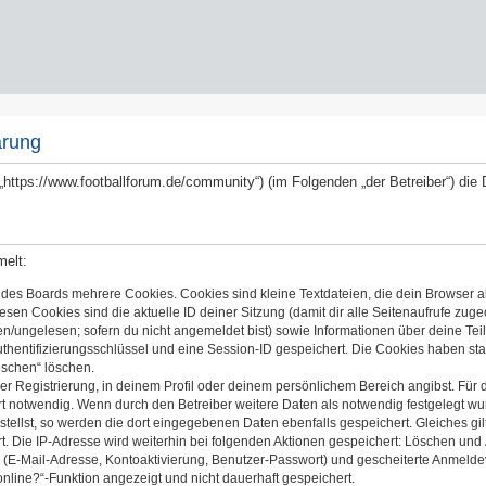
ärung
 („https://www.footballforum.de/community“) (im Folgenden „der Betreiber“) d
melt:
 des Boards mehrere Cookies. Cookies sind kleine Textdateien, die dein Browser a
iesen Cookies sind die aktuelle ID deiner Sitzung (damit dir alle Seitenaufrufe zug
en/ungelesen; sofern du nicht angemeldet bist) sowie Informationen über deine Te
uthentifizierungsschlüssel und eine Session-ID gespeichert. Die Cookies haben sta
öschen“ löschen.
er Registrierung, in deinem Profil oder deinem persönlichem Bereich angibst. Für 
notwendig. Wenn durch den Betreiber weitere Daten als notwendig festgelegt wurden
stellst, so werden die dort eingegebenen Daten ebenfalls gespeichert. Gleiches gil
t. Die IP-Adresse wird weiterhin bei folgenden Aktionen gespeichert: Löschen und
 (E-Mail-Adresse, Kontoaktivierung, Benutzer-Passwort) und gescheiterte Anmelde
online?“-Funktion angezeigt und nicht dauerhaft gespeichert.