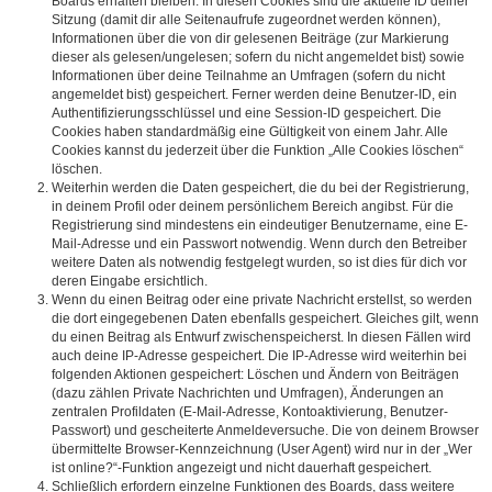
Boards erhalten bleiben. In diesen Cookies sind die aktuelle ID deiner
Sitzung (damit dir alle Seitenaufrufe zugeordnet werden können),
Informationen über die von dir gelesenen Beiträge (zur Markierung
dieser als gelesen/ungelesen; sofern du nicht angemeldet bist) sowie
Informationen über deine Teilnahme an Umfragen (sofern du nicht
angemeldet bist) gespeichert. Ferner werden deine Benutzer-ID, ein
Authentifizierungsschlüssel und eine Session-ID gespeichert. Die
Cookies haben standardmäßig eine Gültigkeit von einem Jahr. Alle
Cookies kannst du jederzeit über die Funktion „Alle Cookies löschen“
löschen.
Weiterhin werden die Daten gespeichert, die du bei der Registrierung,
in deinem Profil oder deinem persönlichem Bereich angibst. Für die
Registrierung sind mindestens ein eindeutiger Benutzername, eine E-
Mail-Adresse und ein Passwort notwendig. Wenn durch den Betreiber
weitere Daten als notwendig festgelegt wurden, so ist dies für dich vor
deren Eingabe ersichtlich.
Wenn du einen Beitrag oder eine private Nachricht erstellst, so werden
die dort eingegebenen Daten ebenfalls gespeichert. Gleiches gilt, wenn
du einen Beitrag als Entwurf zwischenspeicherst. In diesen Fällen wird
auch deine IP-Adresse gespeichert. Die IP-Adresse wird weiterhin bei
folgenden Aktionen gespeichert: Löschen und Ändern von Beiträgen
(dazu zählen Private Nachrichten und Umfragen), Änderungen an
zentralen Profildaten (E-Mail-Adresse, Kontoaktivierung, Benutzer-
Passwort) und gescheiterte Anmeldeversuche. Die von deinem Browser
übermittelte Browser-Kennzeichnung (User Agent) wird nur in der „Wer
ist online?“-Funktion angezeigt und nicht dauerhaft gespeichert.
Schließlich erfordern einzelne Funktionen des Boards, dass weitere