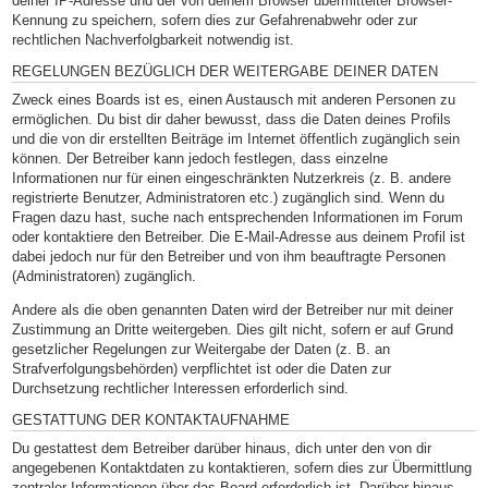
deiner IP-Adresse und der von deinem Browser übermittelter Browser-
Kennung zu speichern, sofern dies zur Gefahrenabwehr oder zur
rechtlichen Nachverfolgbarkeit notwendig ist.
REGELUNGEN BEZÜGLICH DER WEITERGABE DEINER DATEN
Zweck eines Boards ist es, einen Austausch mit anderen Personen zu
ermöglichen. Du bist dir daher bewusst, dass die Daten deines Profils
und die von dir erstellten Beiträge im Internet öffentlich zugänglich sein
können. Der Betreiber kann jedoch festlegen, dass einzelne
Informationen nur für einen eingeschränkten Nutzerkreis (z. B. andere
registrierte Benutzer, Administratoren etc.) zugänglich sind. Wenn du
Fragen dazu hast, suche nach entsprechenden Informationen im Forum
oder kontaktiere den Betreiber. Die E-Mail-Adresse aus deinem Profil ist
dabei jedoch nur für den Betreiber und von ihm beauftragte Personen
(Administratoren) zugänglich.
Andere als die oben genannten Daten wird der Betreiber nur mit deiner
Zustimmung an Dritte weitergeben. Dies gilt nicht, sofern er auf Grund
gesetzlicher Regelungen zur Weitergabe der Daten (z. B. an
Strafverfolgungsbehörden) verpflichtet ist oder die Daten zur
Durchsetzung rechtlicher Interessen erforderlich sind.
GESTATTUNG DER KONTAKTAUFNAHME
Du gestattest dem Betreiber darüber hinaus, dich unter den von dir
angegebenen Kontaktdaten zu kontaktieren, sofern dies zur Übermittlung
zentraler Informationen über das Board erforderlich ist. Darüber hinaus