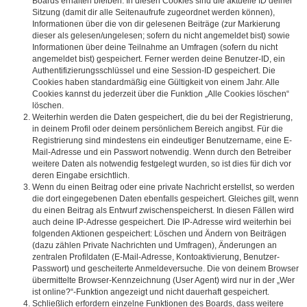
Boards erhalten bleiben. In diesen Cookies sind die aktuelle ID deiner
Sitzung (damit dir alle Seitenaufrufe zugeordnet werden können),
Informationen über die von dir gelesenen Beiträge (zur Markierung
dieser als gelesen/ungelesen; sofern du nicht angemeldet bist) sowie
Informationen über deine Teilnahme an Umfragen (sofern du nicht
angemeldet bist) gespeichert. Ferner werden deine Benutzer-ID, ein
Authentifizierungsschlüssel und eine Session-ID gespeichert. Die
Cookies haben standardmäßig eine Gültigkeit von einem Jahr. Alle
Cookies kannst du jederzeit über die Funktion „Alle Cookies löschen“
löschen.
Weiterhin werden die Daten gespeichert, die du bei der Registrierung,
in deinem Profil oder deinem persönlichem Bereich angibst. Für die
Registrierung sind mindestens ein eindeutiger Benutzername, eine E-
Mail-Adresse und ein Passwort notwendig. Wenn durch den Betreiber
weitere Daten als notwendig festgelegt wurden, so ist dies für dich vor
deren Eingabe ersichtlich.
Wenn du einen Beitrag oder eine private Nachricht erstellst, so werden
die dort eingegebenen Daten ebenfalls gespeichert. Gleiches gilt, wenn
du einen Beitrag als Entwurf zwischenspeicherst. In diesen Fällen wird
auch deine IP-Adresse gespeichert. Die IP-Adresse wird weiterhin bei
folgenden Aktionen gespeichert: Löschen und Ändern von Beiträgen
(dazu zählen Private Nachrichten und Umfragen), Änderungen an
zentralen Profildaten (E-Mail-Adresse, Kontoaktivierung, Benutzer-
Passwort) und gescheiterte Anmeldeversuche. Die von deinem Browser
übermittelte Browser-Kennzeichnung (User Agent) wird nur in der „Wer
ist online?“-Funktion angezeigt und nicht dauerhaft gespeichert.
Schließlich erfordern einzelne Funktionen des Boards, dass weitere