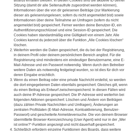
Boards erhalten bleiben. In diesen Cookies sind die aktuelle ID deiner
Sitzung (damit dir alle Seitenaufrufe zugeordnet werden können),
Informationen über die von dir gelesenen Beiträge (zur Markierung
dieser als gelesen/ungelesen; sofern du nicht angemeldet bist) sowie
Informationen über deine Teilnahme an Umfragen (sofern du nicht
angemeldet bist) gespeichert. Ferner werden deine Benutzer-ID, ein
Authentifizierungsschlüssel und eine Session-ID gespeichert. Die
Cookies haben standardmäßig eine Gültigkeit von einem Jahr. Alle
Cookies kannst du jederzeit über die Funktion „Alle Cookies löschen“
löschen.
Weiterhin werden die Daten gespeichert, die du bei der Registrierung,
in deinem Profil oder deinem persönlichem Bereich angibst. Für die
Registrierung sind mindestens ein eindeutiger Benutzername, eine E-
Mail-Adresse und ein Passwort notwendig. Wenn durch den Betreiber
weitere Daten als notwendig festgelegt wurden, so ist dies für dich vor
deren Eingabe ersichtlich.
Wenn du einen Beitrag oder eine private Nachricht erstellst, so werden
die dort eingegebenen Daten ebenfalls gespeichert. Gleiches gilt, wenn
du einen Beitrag als Entwurf zwischenspeicherst. In diesen Fällen wird
auch deine IP-Adresse gespeichert. Die IP-Adresse wird weiterhin bei
folgenden Aktionen gespeichert: Löschen und Ändern von Beiträgen
(dazu zählen Private Nachrichten und Umfragen), Änderungen an
zentralen Profildaten (E-Mail-Adresse, Kontoaktivierung, Benutzer-
Passwort) und gescheiterte Anmeldeversuche. Die von deinem Browser
übermittelte Browser-Kennzeichnung (User Agent) wird nur in der „Wer
ist online?“-Funktion angezeigt und nicht dauerhaft gespeichert.
Schließlich erfordern einzelne Funktionen des Boards, dass weitere