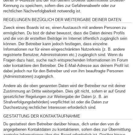
deiner IP-Adresse und der von deinem Browser übermittelter Browser-
Kennung zu speichern, sofern dies zur Gefahrenabwehr oder zur
rechtlichen Nachverfolgbarkeit notwendig ist.
REGELUNGEN BEZÜGLICH DER WEITERGABE DEINER DATEN
Zweck eines Boards ist es, einen Austausch mit anderen Personen zu
ermöglichen. Du bist dir daher bewusst, dass die Daten deines Profils
und die von dir erstellten Beiträge im Internet öffentlich zugänglich sein
können. Der Betreiber kann jedoch festlegen, dass einzelne
Informationen nur für einen eingeschränkten Nutzerkreis (z. B. andere
registrierte Benutzer, Administratoren etc.) zugänglich sind. Wenn du
Fragen dazu hast, suche nach entsprechenden Informationen im Forum
oder kontaktiere den Betreiber. Die E-Mail-Adresse aus deinem Profil ist
dabei jedoch nur für den Betreiber und von ihm beauftragte Personen
(Administratoren) zugänglich.
Andere als die oben genannten Daten wird der Betreiber nur mit deiner
Zustimmung an Dritte weitergeben. Dies gilt nicht, sofern er auf Grund
gesetzlicher Regelungen zur Weitergabe der Daten (z. B. an
Strafverfolgungsbehörden) verpflichtet ist oder die Daten zur
Durchsetzung rechtlicher Interessen erforderlich sind.
GESTATTUNG DER KONTAKTAUFNAHME
Du gestattest dem Betreiber darüber hinaus, dich unter den von dir
angegebenen Kontaktdaten zu kontaktieren, sofern dies zur Übermittlung
zentraler Informationen über das Board erforderlich ist. Darüber hinaus