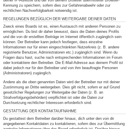
deiner IP-Adresse und der von deinem Browser übermittelter Browser-
Kennung zu speichern, sofern dies zur Gefahrenabwehr oder zur
rechtlichen Nachverfolgbarkeit notwendig ist.
REGELUNGEN BEZÜGLICH DER WEITERGABE DEINER DATEN
Zweck eines Boards ist es, einen Austausch mit anderen Personen zu
ermöglichen. Du bist dir daher bewusst, dass die Daten deines Profils
und die von dir erstellten Beiträge im Internet öffentlich zugänglich sein
können. Der Betreiber kann jedoch festlegen, dass einzelne
Informationen nur für einen eingeschränkten Nutzerkreis (z. B. andere
registrierte Benutzer, Administratoren etc.) zugänglich sind. Wenn du
Fragen dazu hast, suche nach entsprechenden Informationen im Forum
oder kontaktiere den Betreiber. Die E-Mail-Adresse aus deinem Profil ist
dabei jedoch nur für den Betreiber und von ihm beauftragte Personen
(Administratoren) zugänglich.
Andere als die oben genannten Daten wird der Betreiber nur mit deiner
Zustimmung an Dritte weitergeben. Dies gilt nicht, sofern er auf Grund
gesetzlicher Regelungen zur Weitergabe der Daten (z. B. an
Strafverfolgungsbehörden) verpflichtet ist oder die Daten zur
Durchsetzung rechtlicher Interessen erforderlich sind.
GESTATTUNG DER KONTAKTAUFNAHME
Du gestattest dem Betreiber darüber hinaus, dich unter den von dir
angegebenen Kontaktdaten zu kontaktieren, sofern dies zur Übermittlung
zentraler Informationen über das Board erforderlich ist. Darüber hinaus