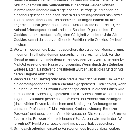
Boards erhalten bleiben. In diesen Cookies sind die aktuelle ID deiner
Sitzung (damit dir alle Seitenaufrufe zugeordnet werden können),
Informationen über die von dir gelesenen Beiträge (zur Markierung
dieser als gelesen/ungelesen; sofern du nicht angemeldet bist) sowie
Informationen über deine Teilnahme an Umfragen (sofern du nicht
angemeldet bist) gespeichert. Ferner werden deine Benutzer-ID, ein
Authentifizierungsschlüssel und eine Session-ID gespeichert. Die
Cookies haben standardmäßig eine Gültigkeit von einem Jahr. Alle
Cookies kannst du jederzeit über die Funktion „Alle Cookies löschen“
löschen.
Weiterhin werden die Daten gespeichert, die du bei der Registrierung,
in deinem Profil oder deinem persönlichem Bereich angibst. Für die
Registrierung sind mindestens ein eindeutiger Benutzername, eine E-
Mail-Adresse und ein Passwort notwendig. Wenn durch den Betreiber
weitere Daten als notwendig festgelegt wurden, so ist dies für dich vor
deren Eingabe ersichtlich.
Wenn du einen Beitrag oder eine private Nachricht erstellst, so werden
die dort eingegebenen Daten ebenfalls gespeichert. Gleiches gilt, wenn
du einen Beitrag als Entwurf zwischenspeicherst. In diesen Fällen wird
auch deine IP-Adresse gespeichert. Die IP-Adresse wird weiterhin bei
folgenden Aktionen gespeichert: Löschen und Ändern von Beiträgen
(dazu zählen Private Nachrichten und Umfragen), Änderungen an
zentralen Profildaten (E-Mail-Adresse, Kontoaktivierung, Benutzer-
Passwort) und gescheiterte Anmeldeversuche. Die von deinem Browser
übermittelte Browser-Kennzeichnung (User Agent) wird nur in der „Wer
ist online?“-Funktion angezeigt und nicht dauerhaft gespeichert.
Schließlich erfordern einzelne Funktionen des Boards, dass weitere