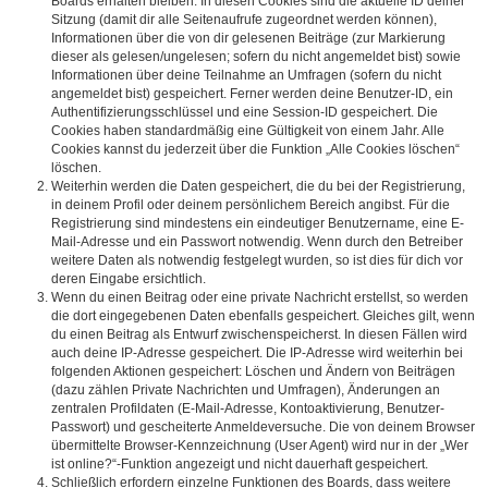
Boards erhalten bleiben. In diesen Cookies sind die aktuelle ID deiner
Sitzung (damit dir alle Seitenaufrufe zugeordnet werden können),
Informationen über die von dir gelesenen Beiträge (zur Markierung
dieser als gelesen/ungelesen; sofern du nicht angemeldet bist) sowie
Informationen über deine Teilnahme an Umfragen (sofern du nicht
angemeldet bist) gespeichert. Ferner werden deine Benutzer-ID, ein
Authentifizierungsschlüssel und eine Session-ID gespeichert. Die
Cookies haben standardmäßig eine Gültigkeit von einem Jahr. Alle
Cookies kannst du jederzeit über die Funktion „Alle Cookies löschen“
löschen.
Weiterhin werden die Daten gespeichert, die du bei der Registrierung,
in deinem Profil oder deinem persönlichem Bereich angibst. Für die
Registrierung sind mindestens ein eindeutiger Benutzername, eine E-
Mail-Adresse und ein Passwort notwendig. Wenn durch den Betreiber
weitere Daten als notwendig festgelegt wurden, so ist dies für dich vor
deren Eingabe ersichtlich.
Wenn du einen Beitrag oder eine private Nachricht erstellst, so werden
die dort eingegebenen Daten ebenfalls gespeichert. Gleiches gilt, wenn
du einen Beitrag als Entwurf zwischenspeicherst. In diesen Fällen wird
auch deine IP-Adresse gespeichert. Die IP-Adresse wird weiterhin bei
folgenden Aktionen gespeichert: Löschen und Ändern von Beiträgen
(dazu zählen Private Nachrichten und Umfragen), Änderungen an
zentralen Profildaten (E-Mail-Adresse, Kontoaktivierung, Benutzer-
Passwort) und gescheiterte Anmeldeversuche. Die von deinem Browser
übermittelte Browser-Kennzeichnung (User Agent) wird nur in der „Wer
ist online?“-Funktion angezeigt und nicht dauerhaft gespeichert.
Schließlich erfordern einzelne Funktionen des Boards, dass weitere