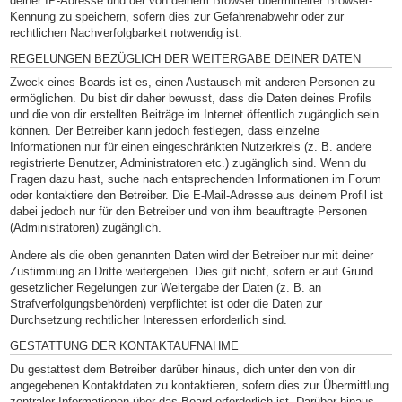
deiner IP-Adresse und der von deinem Browser übermittelter Browser-
Kennung zu speichern, sofern dies zur Gefahrenabwehr oder zur
rechtlichen Nachverfolgbarkeit notwendig ist.
REGELUNGEN BEZÜGLICH DER WEITERGABE DEINER DATEN
Zweck eines Boards ist es, einen Austausch mit anderen Personen zu
ermöglichen. Du bist dir daher bewusst, dass die Daten deines Profils
und die von dir erstellten Beiträge im Internet öffentlich zugänglich sein
können. Der Betreiber kann jedoch festlegen, dass einzelne
Informationen nur für einen eingeschränkten Nutzerkreis (z. B. andere
registrierte Benutzer, Administratoren etc.) zugänglich sind. Wenn du
Fragen dazu hast, suche nach entsprechenden Informationen im Forum
oder kontaktiere den Betreiber. Die E-Mail-Adresse aus deinem Profil ist
dabei jedoch nur für den Betreiber und von ihm beauftragte Personen
(Administratoren) zugänglich.
Andere als die oben genannten Daten wird der Betreiber nur mit deiner
Zustimmung an Dritte weitergeben. Dies gilt nicht, sofern er auf Grund
gesetzlicher Regelungen zur Weitergabe der Daten (z. B. an
Strafverfolgungsbehörden) verpflichtet ist oder die Daten zur
Durchsetzung rechtlicher Interessen erforderlich sind.
GESTATTUNG DER KONTAKTAUFNAHME
Du gestattest dem Betreiber darüber hinaus, dich unter den von dir
angegebenen Kontaktdaten zu kontaktieren, sofern dies zur Übermittlung
zentraler Informationen über das Board erforderlich ist. Darüber hinaus