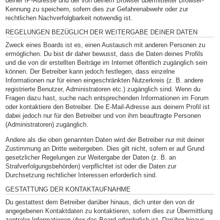
deiner IP-Adresse und der von deinem Browser übermittelter Browser-
Kennung zu speichern, sofern dies zur Gefahrenabwehr oder zur
rechtlichen Nachverfolgbarkeit notwendig ist.
REGELUNGEN BEZÜGLICH DER WEITERGABE DEINER DATEN
Zweck eines Boards ist es, einen Austausch mit anderen Personen zu
ermöglichen. Du bist dir daher bewusst, dass die Daten deines Profils
und die von dir erstellten Beiträge im Internet öffentlich zugänglich sein
können. Der Betreiber kann jedoch festlegen, dass einzelne
Informationen nur für einen eingeschränkten Nutzerkreis (z. B. andere
registrierte Benutzer, Administratoren etc.) zugänglich sind. Wenn du
Fragen dazu hast, suche nach entsprechenden Informationen im Forum
oder kontaktiere den Betreiber. Die E-Mail-Adresse aus deinem Profil ist
dabei jedoch nur für den Betreiber und von ihm beauftragte Personen
(Administratoren) zugänglich.
Andere als die oben genannten Daten wird der Betreiber nur mit deiner
Zustimmung an Dritte weitergeben. Dies gilt nicht, sofern er auf Grund
gesetzlicher Regelungen zur Weitergabe der Daten (z. B. an
Strafverfolgungsbehörden) verpflichtet ist oder die Daten zur
Durchsetzung rechtlicher Interessen erforderlich sind.
GESTATTUNG DER KONTAKTAUFNAHME
Du gestattest dem Betreiber darüber hinaus, dich unter den von dir
angegebenen Kontaktdaten zu kontaktieren, sofern dies zur Übermittlung
zentraler Informationen über das Board erforderlich ist. Darüber hinaus