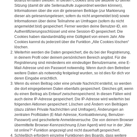
Boards erhalten bleiben. In diesen Cookies sind die aktuelle ID deiner
Sitzung (damit dir alle Seitenaufrufe zugeordnet werden können),
Informationen über die von dir gelesenen Beiträge (zur Markierung
dieser als gelesen/ungelesen; sofern du nicht angemeldet bist) sowie
Informationen über deine Teilnahme an Umfragen (sofern du nicht
angemeldet bist) gespeichert. Ferner werden deine Benutzer-ID, ein
Authentifizierungsschlüssel und eine Session-ID gespeichert. Die
Cookies haben standardmäßig eine Gültigkeit von einem Jahr. Alle
Cookies kannst du jederzeit über die Funktion „Alle Cookies löschen“
löschen.
Weiterhin werden die Daten gespeichert, die du bei der Registrierung,
in deinem Profil oder deinem persönlichem Bereich angibst. Für die
Registrierung sind mindestens ein eindeutiger Benutzername, eine E-
Mail-Adresse und ein Passwort notwendig. Wenn durch den Betreiber
weitere Daten als notwendig festgelegt wurden, so ist dies für dich vor
deren Eingabe ersichtlich.
Wenn du einen Beitrag oder eine private Nachricht erstellst, so werden
die dort eingegebenen Daten ebenfalls gespeichert. Gleiches gilt, wenn
du einen Beitrag als Entwurf zwischenspeicherst. In diesen Fällen wird
auch deine IP-Adresse gespeichert. Die IP-Adresse wird weiterhin bei
folgenden Aktionen gespeichert: Löschen und Ändern von Beiträgen
(dazu zählen Private Nachrichten und Umfragen), Änderungen an
zentralen Profildaten (E-Mail-Adresse, Kontoaktivierung, Benutzer-
Passwort) und gescheiterte Anmeldeversuche. Die von deinem Browser
übermittelte Browser-Kennzeichnung (User Agent) wird nur in der „Wer
ist online?“-Funktion angezeigt und nicht dauerhaft gespeichert.
Schließlich erfordern einzelne Funktionen des Boards, dass weitere