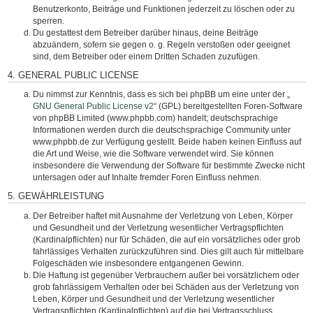
Benutzerkonto, Beiträge und Funktionen jederzeit zu löschen oder zu
sperren.
Du gestattest dem Betreiber darüber hinaus, deine Beiträge
abzuändern, sofern sie gegen o. g. Regeln verstoßen oder geeignet
sind, dem Betreiber oder einem Dritten Schaden zuzufügen.
4. GENERAL PUBLIC LICENSE
Du nimmst zur Kenntnis, dass es sich bei phpBB um eine unter der „
GNU General Public License v2
“ (GPL) bereitgestellten Foren-Software
von phpBB Limited (www.phpbb.com) handelt; deutschsprachige
Informationen werden durch die deutschsprachige Community unter
www.phpbb.de zur Verfügung gestellt. Beide haben keinen Einfluss auf
die Art und Weise, wie die Software verwendet wird. Sie können
insbesondere die Verwendung der Software für bestimmte Zwecke nicht
untersagen oder auf Inhalte fremder Foren Einfluss nehmen.
5. GEWÄHRLEISTUNG
Der Betreiber haftet mit Ausnahme der Verletzung von Leben, Körper
und Gesundheit und der Verletzung wesentlicher Vertragspflichten
(Kardinalpflichten) nur für Schäden, die auf ein vorsätzliches oder grob
fahrlässiges Verhalten zurückzuführen sind. Dies gilt auch für mittelbare
Folgeschäden wie insbesondere entgangenen Gewinn.
Die Haftung ist gegenüber Verbrauchern außer bei vorsätzlichem oder
grob fahrlässigem Verhalten oder bei Schäden aus der Verletzung von
Leben, Körper und Gesundheit und der Verletzung wesentlicher
Vertragspflichten (Kardinalpflichten) auf die bei Vertragsschluss