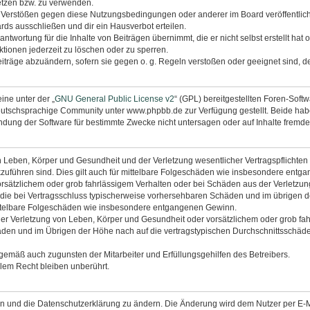
etzen bzw. zu verwenden.
i Verstößen gegen diese Nutzungsbedingungen oder anderer im Board veröffentli
rds ausschließen und dir ein Hausverbot erteilen.
ntwortung für die Inhalte von Beiträgen übernimmt, die er nicht selbst erstellt hat
tionen jederzeit zu löschen oder zu sperren.
eiträge abzuändern, sofern sie gegen o. g. Regeln verstoßen oder geeignet sind, 
ine unter der „
GNU General Public License v2
“ (GPL) bereitgestellten Foren-Sof
utschsprachige Community unter www.phpbb.de zur Verfügung gestellt. Beide haben
dung der Software für bestimmte Zwecke nicht untersagen oder auf Inhalte fremde
 Leben, Körper und Gesundheit und der Verletzung wesentlicher Vertragspflichten (K
ckzuführen sind. Dies gilt auch für mittelbare Folgeschäden wie insbesondere ent
orsätzlichem oder grob fahrlässigem Verhalten oder bei Schäden aus der Verletzu
uf die bei Vertragsschluss typischerweise vorhersehbaren Schäden und im übrigen 
mittelbare Folgeschäden wie insbesondere entgangenen Gewinn.
r Verletzung von Leben, Körper und Gesundheit oder vorsätzlichem oder grob fahr
en und im Übrigen der Höhe nach auf die vertragstypischen Durchschnittsschäden 
ngemäß auch zugunsten der Mitarbeiter und Erfüllungsgehilfen des Betreibers.
lem Recht bleiben unberührt.
en und die Datenschutzerklärung zu ändern. Die Änderung wird dem Nutzer per E-Mai