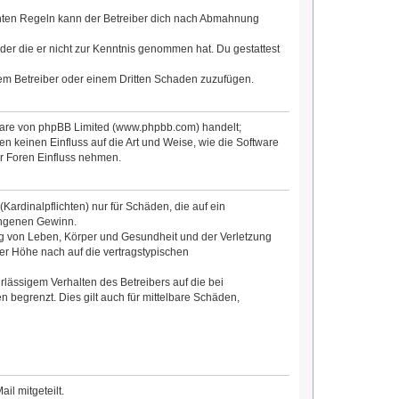
chten Regeln kann der Betreiber dich nach Abmahnung
 oder die er nicht zur Kenntnis genommen hat. Du gestattest
dem Betreiber oder einem Dritten Schaden zuzufügen.
tware von phpBB Limited (www.phpbb.com) handelt;
 keinen Einfluss auf die Art und Weise, wie die Software
r Foren Einfluss nehmen.
ardinalpflichten) nur für Schäden, die auf ein
gangenen Gewinn.
ng von Leben, Körper und Gesundheit und der Verletzung
der Höhe nach auf die vertragstypischen
lässigem Verhalten des Betreibers auf die bei
begrenzt. Dies gilt auch für mittelbare Schäden,
l mitgeteilt.