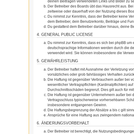
deinen Beiträgen verwendeten Links und Bilder zu s
Der Betreiber des Boards übt das Hausrecht aus. Be
zeitweise oder dauerhaft von der Nutzung dieses Boa
Du nimmst zur Kenntnis, dass der Betreiber keine Vera
dem Betreiber, dein Benutzerkonto, Beiträge und Funk
Du gestattest dem Betreiber darüber hinaus, deine B
4. GENERAL PUBLIC LICENSE
Du nimmst zur Kenntnis, dass es sich bei phpBB um e
deutschsprachige Informationen werden durch die de
verwendet wird. Sie können insbesondere die Verwen
5. GEWÄHRLEISTUNG
Der Betreiber haftet mit Ausnahme der Verletzung von
vorsätzliches oder grob fahrlässiges Verhalten zurü
Die Haftung ist gegenüber Verbrauchern außer bei v
wesentlicher Vertragspflichten (Kardinalpflichten) a
Durchschnittsschäden begrenzt. Dies gilt auch für 
Die Haftung ist gegenüber Unternehmern außer bei de
Vertragsschluss typischerweise vorhersehbaren Schäd
insbesondere entgangenen Gewinn.
Die Haftungsbegrenzung der Absätze a bis c gilt sin
Ansprüche für eine Haftung aus zwingendem nationa
6. ÄNDERUNGSVORBEHALT
Der Betreiber ist berechtigt, die Nutzungsbedingung