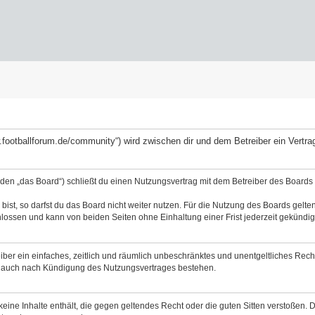
ww.footballforum.de/community“) wird zwischen dir und dem Betreiber ein Vert
nden „das Board“) schließt du einen Nutzungsvertrag mit dem Betreiber des Boards a
st, so darfst du das Board nicht weiter nutzen. Für die Nutzung des Boards gelten 
lossen und kann von beiden Seiten ohne Einhaltung einer Frist jederzeit gekündig
reiber ein einfaches, zeitlich und räumlich unbeschränktes und unentgeltliches Re
bt auch nach Kündigung des Nutzungsvertrages bestehen.
 keine Inhalte enthält, die gegen geltendes Recht oder die guten Sitten verstoßen. 