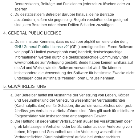
Benutzerkonto, Beiträge und Funktionen jederzeit zu löschen oder zu
sperren.
Du gestattest dem Betreiber darüber hinaus, deine Beiträge
abzuändern, sofern sie gegen o. g. Regeln verstoßen oder geeignet
sind, dem Betreiber oder einem Dritten Schaden zuzufügen.
4. GENERAL PUBLIC LICENSE
Du nimmst zur Kenntnis, dass es sich bei phpBB um eine unter der „
GNU General Public License v2
“ (GPL) bereitgestellten Foren-Software
von phpBB Limited (www.phpbb.com) handelt; deutschsprachige
Informationen werden durch die deutschsprachige Community unter
www.phpbb.de zur Verfügung gestellt. Beide haben keinen Einfluss auf
die Art und Weise, wie die Software verwendet wird. Sie können
insbesondere die Verwendung der Software für bestimmte Zwecke nicht
untersagen oder auf Inhalte fremder Foren Einfluss nehmen.
5. GEWÄHRLEISTUNG
Der Betreiber haftet mit Ausnahme der Verletzung von Leben, Körper
und Gesundheit und der Verletzung wesentlicher Vertragspflichten
(Kardinalpflichten) nur für Schäden, die auf ein vorsätzliches oder grob
fahrlässiges Verhalten zurückzuführen sind. Dies gilt auch für mittelbare
Folgeschäden wie insbesondere entgangenen Gewinn.
Die Haftung ist gegenüber Verbrauchern außer bei vorsätzlichem oder
grob fahrlässigem Verhalten oder bei Schäden aus der Verletzung von
Leben, Körper und Gesundheit und der Verletzung wesentlicher
Vertragspflichten (Kardinalpflichten) auf die bei Vertragsschluss