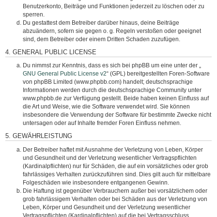
Benutzerkonto, Beiträge und Funktionen jederzeit zu löschen oder zu
sperren.
Du gestattest dem Betreiber darüber hinaus, deine Beiträge
abzuändern, sofern sie gegen o. g. Regeln verstoßen oder geeignet
sind, dem Betreiber oder einem Dritten Schaden zuzufügen.
4. GENERAL PUBLIC LICENSE
Du nimmst zur Kenntnis, dass es sich bei phpBB um eine unter der „
GNU General Public License v2
“ (GPL) bereitgestellten Foren-Software
von phpBB Limited (www.phpbb.com) handelt; deutschsprachige
Informationen werden durch die deutschsprachige Community unter
www.phpbb.de zur Verfügung gestellt. Beide haben keinen Einfluss auf
die Art und Weise, wie die Software verwendet wird. Sie können
insbesondere die Verwendung der Software für bestimmte Zwecke nicht
untersagen oder auf Inhalte fremder Foren Einfluss nehmen.
5. GEWÄHRLEISTUNG
Der Betreiber haftet mit Ausnahme der Verletzung von Leben, Körper
und Gesundheit und der Verletzung wesentlicher Vertragspflichten
(Kardinalpflichten) nur für Schäden, die auf ein vorsätzliches oder grob
fahrlässiges Verhalten zurückzuführen sind. Dies gilt auch für mittelbare
Folgeschäden wie insbesondere entgangenen Gewinn.
Die Haftung ist gegenüber Verbrauchern außer bei vorsätzlichem oder
grob fahrlässigem Verhalten oder bei Schäden aus der Verletzung von
Leben, Körper und Gesundheit und der Verletzung wesentlicher
Vertragspflichten (Kardinalpflichten) auf die bei Vertragsschluss