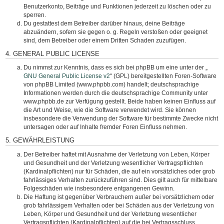
Benutzerkonto, Beiträge und Funktionen jederzeit zu löschen oder zu
sperren.
Du gestattest dem Betreiber darüber hinaus, deine Beiträge
abzuändern, sofern sie gegen o. g. Regeln verstoßen oder geeignet
sind, dem Betreiber oder einem Dritten Schaden zuzufügen.
4. GENERAL PUBLIC LICENSE
Du nimmst zur Kenntnis, dass es sich bei phpBB um eine unter der „
GNU General Public License v2
“ (GPL) bereitgestellten Foren-Software
von phpBB Limited (www.phpbb.com) handelt; deutschsprachige
Informationen werden durch die deutschsprachige Community unter
www.phpbb.de zur Verfügung gestellt. Beide haben keinen Einfluss auf
die Art und Weise, wie die Software verwendet wird. Sie können
insbesondere die Verwendung der Software für bestimmte Zwecke nicht
untersagen oder auf Inhalte fremder Foren Einfluss nehmen.
5. GEWÄHRLEISTUNG
Der Betreiber haftet mit Ausnahme der Verletzung von Leben, Körper
und Gesundheit und der Verletzung wesentlicher Vertragspflichten
(Kardinalpflichten) nur für Schäden, die auf ein vorsätzliches oder grob
fahrlässiges Verhalten zurückzuführen sind. Dies gilt auch für mittelbare
Folgeschäden wie insbesondere entgangenen Gewinn.
Die Haftung ist gegenüber Verbrauchern außer bei vorsätzlichem oder
grob fahrlässigem Verhalten oder bei Schäden aus der Verletzung von
Leben, Körper und Gesundheit und der Verletzung wesentlicher
Vertragspflichten (Kardinalpflichten) auf die bei Vertragsschluss