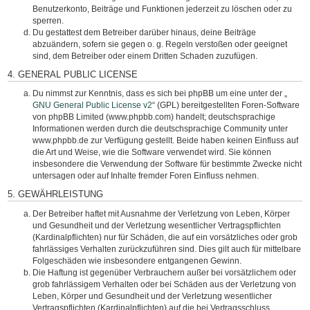
Benutzerkonto, Beiträge und Funktionen jederzeit zu löschen oder zu
sperren.
Du gestattest dem Betreiber darüber hinaus, deine Beiträge
abzuändern, sofern sie gegen o. g. Regeln verstoßen oder geeignet
sind, dem Betreiber oder einem Dritten Schaden zuzufügen.
4. GENERAL PUBLIC LICENSE
Du nimmst zur Kenntnis, dass es sich bei phpBB um eine unter der „
GNU General Public License v2
“ (GPL) bereitgestellten Foren-Software
von phpBB Limited (www.phpbb.com) handelt; deutschsprachige
Informationen werden durch die deutschsprachige Community unter
www.phpbb.de zur Verfügung gestellt. Beide haben keinen Einfluss auf
die Art und Weise, wie die Software verwendet wird. Sie können
insbesondere die Verwendung der Software für bestimmte Zwecke nicht
untersagen oder auf Inhalte fremder Foren Einfluss nehmen.
5. GEWÄHRLEISTUNG
Der Betreiber haftet mit Ausnahme der Verletzung von Leben, Körper
und Gesundheit und der Verletzung wesentlicher Vertragspflichten
(Kardinalpflichten) nur für Schäden, die auf ein vorsätzliches oder grob
fahrlässiges Verhalten zurückzuführen sind. Dies gilt auch für mittelbare
Folgeschäden wie insbesondere entgangenen Gewinn.
Die Haftung ist gegenüber Verbrauchern außer bei vorsätzlichem oder
grob fahrlässigem Verhalten oder bei Schäden aus der Verletzung von
Leben, Körper und Gesundheit und der Verletzung wesentlicher
Vertragspflichten (Kardinalpflichten) auf die bei Vertragsschluss