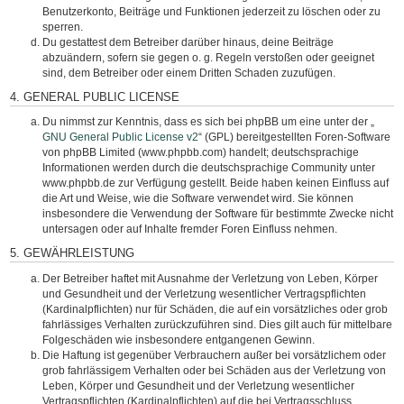
Benutzerkonto, Beiträge und Funktionen jederzeit zu löschen oder zu
sperren.
Du gestattest dem Betreiber darüber hinaus, deine Beiträge
abzuändern, sofern sie gegen o. g. Regeln verstoßen oder geeignet
sind, dem Betreiber oder einem Dritten Schaden zuzufügen.
4. GENERAL PUBLIC LICENSE
Du nimmst zur Kenntnis, dass es sich bei phpBB um eine unter der „
GNU General Public License v2
“ (GPL) bereitgestellten Foren-Software
von phpBB Limited (www.phpbb.com) handelt; deutschsprachige
Informationen werden durch die deutschsprachige Community unter
www.phpbb.de zur Verfügung gestellt. Beide haben keinen Einfluss auf
die Art und Weise, wie die Software verwendet wird. Sie können
insbesondere die Verwendung der Software für bestimmte Zwecke nicht
untersagen oder auf Inhalte fremder Foren Einfluss nehmen.
5. GEWÄHRLEISTUNG
Der Betreiber haftet mit Ausnahme der Verletzung von Leben, Körper
und Gesundheit und der Verletzung wesentlicher Vertragspflichten
(Kardinalpflichten) nur für Schäden, die auf ein vorsätzliches oder grob
fahrlässiges Verhalten zurückzuführen sind. Dies gilt auch für mittelbare
Folgeschäden wie insbesondere entgangenen Gewinn.
Die Haftung ist gegenüber Verbrauchern außer bei vorsätzlichem oder
grob fahrlässigem Verhalten oder bei Schäden aus der Verletzung von
Leben, Körper und Gesundheit und der Verletzung wesentlicher
Vertragspflichten (Kardinalpflichten) auf die bei Vertragsschluss