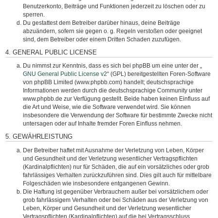
Benutzerkonto, Beiträge und Funktionen jederzeit zu löschen oder zu
sperren.
Du gestattest dem Betreiber darüber hinaus, deine Beiträge
abzuändern, sofern sie gegen o. g. Regeln verstoßen oder geeignet
sind, dem Betreiber oder einem Dritten Schaden zuzufügen.
4. GENERAL PUBLIC LICENSE
Du nimmst zur Kenntnis, dass es sich bei phpBB um eine unter der „
GNU General Public License v2
“ (GPL) bereitgestellten Foren-Software
von phpBB Limited (www.phpbb.com) handelt; deutschsprachige
Informationen werden durch die deutschsprachige Community unter
www.phpbb.de zur Verfügung gestellt. Beide haben keinen Einfluss auf
die Art und Weise, wie die Software verwendet wird. Sie können
insbesondere die Verwendung der Software für bestimmte Zwecke nicht
untersagen oder auf Inhalte fremder Foren Einfluss nehmen.
5. GEWÄHRLEISTUNG
Der Betreiber haftet mit Ausnahme der Verletzung von Leben, Körper
und Gesundheit und der Verletzung wesentlicher Vertragspflichten
(Kardinalpflichten) nur für Schäden, die auf ein vorsätzliches oder grob
fahrlässiges Verhalten zurückzuführen sind. Dies gilt auch für mittelbare
Folgeschäden wie insbesondere entgangenen Gewinn.
Die Haftung ist gegenüber Verbrauchern außer bei vorsätzlichem oder
grob fahrlässigem Verhalten oder bei Schäden aus der Verletzung von
Leben, Körper und Gesundheit und der Verletzung wesentlicher
Vertragspflichten (Kardinalpflichten) auf die bei Vertragsschluss