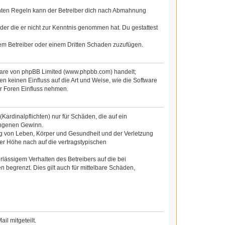
chten Regeln kann der Betreiber dich nach Abmahnung
 oder die er nicht zur Kenntnis genommen hat. Du gestattest
dem Betreiber oder einem Dritten Schaden zuzufügen.
tware von phpBB Limited (www.phpbb.com) handelt;
 keinen Einfluss auf die Art und Weise, wie die Software
r Foren Einfluss nehmen.
ardinalpflichten) nur für Schäden, die auf ein
gangenen Gewinn.
ng von Leben, Körper und Gesundheit und der Verletzung
der Höhe nach auf die vertragstypischen
lässigem Verhalten des Betreibers auf die bei
begrenzt. Dies gilt auch für mittelbare Schäden,
l mitgeteilt.