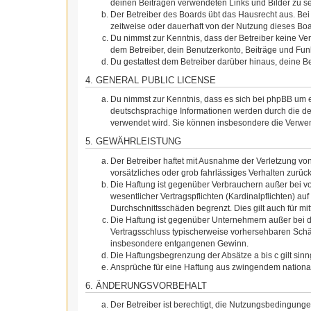
deinen Beiträgen verwendeten Links und Bilder zu s
Der Betreiber des Boards übt das Hausrecht aus. Be
zeitweise oder dauerhaft von der Nutzung dieses Boa
Du nimmst zur Kenntnis, dass der Betreiber keine Vera
dem Betreiber, dein Benutzerkonto, Beiträge und Funk
Du gestattest dem Betreiber darüber hinaus, deine B
4. GENERAL PUBLIC LICENSE
Du nimmst zur Kenntnis, dass es sich bei phpBB um e
deutschsprachige Informationen werden durch die de
verwendet wird. Sie können insbesondere die Verwen
5. GEWÄHRLEISTUNG
Der Betreiber haftet mit Ausnahme der Verletzung von
vorsätzliches oder grob fahrlässiges Verhalten zurü
Die Haftung ist gegenüber Verbrauchern außer bei v
wesentlicher Vertragspflichten (Kardinalpflichten) a
Durchschnittsschäden begrenzt. Dies gilt auch für 
Die Haftung ist gegenüber Unternehmern außer bei de
Vertragsschluss typischerweise vorhersehbaren Schäd
insbesondere entgangenen Gewinn.
Die Haftungsbegrenzung der Absätze a bis c gilt sin
Ansprüche für eine Haftung aus zwingendem nationa
6. ÄNDERUNGSVORBEHALT
Der Betreiber ist berechtigt, die Nutzungsbedingung