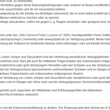
etzen bzw. zu verwenden.
i Verstößen gegen diese Nutzungsbedingungen oder anderer im Board veröffentli
rds ausschließen und dir ein Hausverbot erteilen.
ntwortung für die Inhalte von Beiträgen übernimmt, die er nicht selbst erstellt hat
tionen jederzeit zu löschen oder zu sperren.
eiträge abzuändern, sofern sie gegen o. g. Regeln verstoßen oder geeignet sind, 
ine unter der „
GNU General Public License v2
“ (GPL) bereitgestellten Foren-Sof
utschsprachige Community unter www.phpbb.de zur Verfügung gestellt. Beide haben
dung der Software für bestimmte Zwecke nicht untersagen oder auf Inhalte fremde
 Leben, Körper und Gesundheit und der Verletzung wesentlicher Vertragspflichten (K
ckzuführen sind. Dies gilt auch für mittelbare Folgeschäden wie insbesondere ent
orsätzlichem oder grob fahrlässigem Verhalten oder bei Schäden aus der Verletzu
uf die bei Vertragsschluss typischerweise vorhersehbaren Schäden und im übrigen 
mittelbare Folgeschäden wie insbesondere entgangenen Gewinn.
r Verletzung von Leben, Körper und Gesundheit oder vorsätzlichem oder grob fahr
en und im Übrigen der Höhe nach auf die vertragstypischen Durchschnittsschäden 
ngemäß auch zugunsten der Mitarbeiter und Erfüllungsgehilfen des Betreibers.
lem Recht bleiben unberührt.
en und die Datenschutzerklärung zu ändern. Die Änderung wird dem Nutzer per E-Mai