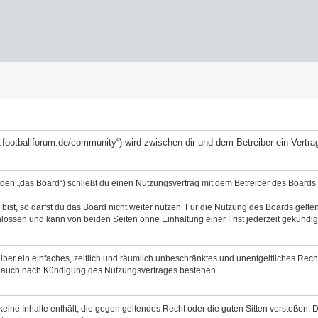
ww.footballforum.de/community“) wird zwischen dir und dem Betreiber ein Vert
nden „das Board“) schließt du einen Nutzungsvertrag mit dem Betreiber des Boards a
st, so darfst du das Board nicht weiter nutzen. Für die Nutzung des Boards gelten 
lossen und kann von beiden Seiten ohne Einhaltung einer Frist jederzeit gekündig
reiber ein einfaches, zeitlich und räumlich unbeschränktes und unentgeltliches Re
bt auch nach Kündigung des Nutzungsvertrages bestehen.
 keine Inhalte enthält, die gegen geltendes Recht oder die guten Sitten verstoßen. 