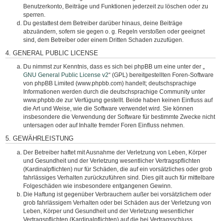
Benutzerkonto, Beiträge und Funktionen jederzeit zu löschen oder zu
sperren.
Du gestattest dem Betreiber darüber hinaus, deine Beiträge
abzuändern, sofern sie gegen o. g. Regeln verstoßen oder geeignet
sind, dem Betreiber oder einem Dritten Schaden zuzufügen.
4. GENERAL PUBLIC LICENSE
Du nimmst zur Kenntnis, dass es sich bei phpBB um eine unter der „
GNU General Public License v2
“ (GPL) bereitgestellten Foren-Software
von phpBB Limited (www.phpbb.com) handelt; deutschsprachige
Informationen werden durch die deutschsprachige Community unter
www.phpbb.de zur Verfügung gestellt. Beide haben keinen Einfluss auf
die Art und Weise, wie die Software verwendet wird. Sie können
insbesondere die Verwendung der Software für bestimmte Zwecke nicht
untersagen oder auf Inhalte fremder Foren Einfluss nehmen.
5. GEWÄHRLEISTUNG
Der Betreiber haftet mit Ausnahme der Verletzung von Leben, Körper
und Gesundheit und der Verletzung wesentlicher Vertragspflichten
(Kardinalpflichten) nur für Schäden, die auf ein vorsätzliches oder grob
fahrlässiges Verhalten zurückzuführen sind. Dies gilt auch für mittelbare
Folgeschäden wie insbesondere entgangenen Gewinn.
Die Haftung ist gegenüber Verbrauchern außer bei vorsätzlichem oder
grob fahrlässigem Verhalten oder bei Schäden aus der Verletzung von
Leben, Körper und Gesundheit und der Verletzung wesentlicher
Vertragspflichten (Kardinalpflichten) auf die bei Vertragsschluss