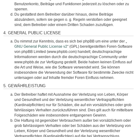
Benutzerkonto, Beiträge und Funktionen jederzeit zu löschen oder zu
sperren.
Du gestattest dem Betreiber darüber hinaus, deine Beiträge
abzuändern, sofern sie gegen o. g. Regeln verstoßen oder geeignet
sind, dem Betreiber oder einem Dritten Schaden zuzufügen.
4. GENERAL PUBLIC LICENSE
Du nimmst zur Kenntnis, dass es sich bei phpBB um eine unter der „
GNU General Public License v2
“ (GPL) bereitgestellten Foren-Software
von phpBB Limited (www.phpbb.com) handelt; deutschsprachige
Informationen werden durch die deutschsprachige Community unter
www.phpbb.de zur Verfügung gestellt. Beide haben keinen Einfluss auf
die Art und Weise, wie die Software verwendet wird. Sie können
insbesondere die Verwendung der Software für bestimmte Zwecke nicht
untersagen oder auf Inhalte fremder Foren Einfluss nehmen.
5. GEWÄHRLEISTUNG
Der Betreiber haftet mit Ausnahme der Verletzung von Leben, Körper
und Gesundheit und der Verletzung wesentlicher Vertragspflichten
(Kardinalpflichten) nur für Schäden, die auf ein vorsätzliches oder grob
fahrlässiges Verhalten zurückzuführen sind. Dies gilt auch für mittelbare
Folgeschäden wie insbesondere entgangenen Gewinn.
Die Haftung ist gegenüber Verbrauchern außer bei vorsätzlichem oder
grob fahrlässigem Verhalten oder bei Schäden aus der Verletzung von
Leben, Körper und Gesundheit und der Verletzung wesentlicher
Vertragspflichten (Kardinalpflichten) auf die bei Vertragsschluss