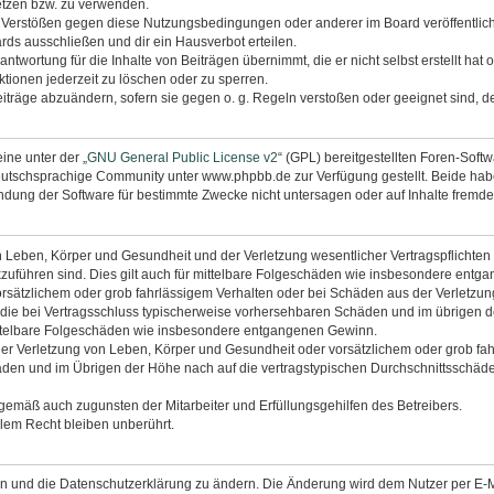
etzen bzw. zu verwenden.
i Verstößen gegen diese Nutzungsbedingungen oder anderer im Board veröffentli
rds ausschließen und dir ein Hausverbot erteilen.
ntwortung für die Inhalte von Beiträgen übernimmt, die er nicht selbst erstellt hat
tionen jederzeit zu löschen oder zu sperren.
eiträge abzuändern, sofern sie gegen o. g. Regeln verstoßen oder geeignet sind, 
ine unter der „
GNU General Public License v2
“ (GPL) bereitgestellten Foren-Sof
utschsprachige Community unter www.phpbb.de zur Verfügung gestellt. Beide haben
dung der Software für bestimmte Zwecke nicht untersagen oder auf Inhalte fremde
 Leben, Körper und Gesundheit und der Verletzung wesentlicher Vertragspflichten (K
ckzuführen sind. Dies gilt auch für mittelbare Folgeschäden wie insbesondere ent
orsätzlichem oder grob fahrlässigem Verhalten oder bei Schäden aus der Verletzu
uf die bei Vertragsschluss typischerweise vorhersehbaren Schäden und im übrigen 
mittelbare Folgeschäden wie insbesondere entgangenen Gewinn.
r Verletzung von Leben, Körper und Gesundheit oder vorsätzlichem oder grob fahr
en und im Übrigen der Höhe nach auf die vertragstypischen Durchschnittsschäden 
ngemäß auch zugunsten der Mitarbeiter und Erfüllungsgehilfen des Betreibers.
lem Recht bleiben unberührt.
en und die Datenschutzerklärung zu ändern. Die Änderung wird dem Nutzer per E-Mai