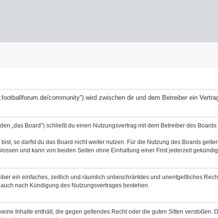
ww.footballforum.de/community“) wird zwischen dir und dem Betreiber ein Vert
nden „das Board“) schließt du einen Nutzungsvertrag mit dem Betreiber des Boards a
st, so darfst du das Board nicht weiter nutzen. Für die Nutzung des Boards gelten 
lossen und kann von beiden Seiten ohne Einhaltung einer Frist jederzeit gekündig
reiber ein einfaches, zeitlich und räumlich unbeschränktes und unentgeltliches Re
bt auch nach Kündigung des Nutzungsvertrages bestehen.
 keine Inhalte enthält, die gegen geltendes Recht oder die guten Sitten verstoßen. 