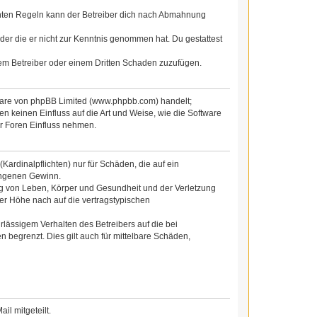
chten Regeln kann der Betreiber dich nach Abmahnung
 oder die er nicht zur Kenntnis genommen hat. Du gestattest
dem Betreiber oder einem Dritten Schaden zuzufügen.
tware von phpBB Limited (www.phpbb.com) handelt;
 keinen Einfluss auf die Art und Weise, wie die Software
r Foren Einfluss nehmen.
ardinalpflichten) nur für Schäden, die auf ein
gangenen Gewinn.
ng von Leben, Körper und Gesundheit und der Verletzung
der Höhe nach auf die vertragstypischen
lässigem Verhalten des Betreibers auf die bei
begrenzt. Dies gilt auch für mittelbare Schäden,
l mitgeteilt.