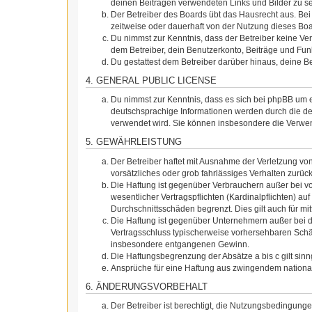
deinen Beiträgen verwendeten Links und Bilder zu s
Der Betreiber des Boards übt das Hausrecht aus. Be
zeitweise oder dauerhaft von der Nutzung dieses Boa
Du nimmst zur Kenntnis, dass der Betreiber keine Vera
dem Betreiber, dein Benutzerkonto, Beiträge und Funk
Du gestattest dem Betreiber darüber hinaus, deine B
4. GENERAL PUBLIC LICENSE
Du nimmst zur Kenntnis, dass es sich bei phpBB um e
deutschsprachige Informationen werden durch die de
verwendet wird. Sie können insbesondere die Verwen
5. GEWÄHRLEISTUNG
Der Betreiber haftet mit Ausnahme der Verletzung von
vorsätzliches oder grob fahrlässiges Verhalten zurü
Die Haftung ist gegenüber Verbrauchern außer bei v
wesentlicher Vertragspflichten (Kardinalpflichten) a
Durchschnittsschäden begrenzt. Dies gilt auch für 
Die Haftung ist gegenüber Unternehmern außer bei de
Vertragsschluss typischerweise vorhersehbaren Schäd
insbesondere entgangenen Gewinn.
Die Haftungsbegrenzung der Absätze a bis c gilt sin
Ansprüche für eine Haftung aus zwingendem nationa
6. ÄNDERUNGSVORBEHALT
Der Betreiber ist berechtigt, die Nutzungsbedingung