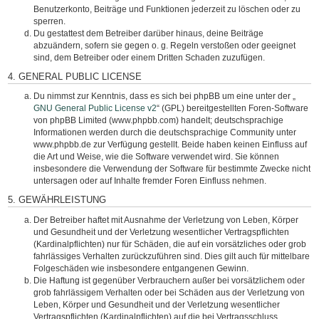
Benutzerkonto, Beiträge und Funktionen jederzeit zu löschen oder zu
sperren.
Du gestattest dem Betreiber darüber hinaus, deine Beiträge
abzuändern, sofern sie gegen o. g. Regeln verstoßen oder geeignet
sind, dem Betreiber oder einem Dritten Schaden zuzufügen.
4. GENERAL PUBLIC LICENSE
Du nimmst zur Kenntnis, dass es sich bei phpBB um eine unter der „
GNU General Public License v2
“ (GPL) bereitgestellten Foren-Software
von phpBB Limited (www.phpbb.com) handelt; deutschsprachige
Informationen werden durch die deutschsprachige Community unter
www.phpbb.de zur Verfügung gestellt. Beide haben keinen Einfluss auf
die Art und Weise, wie die Software verwendet wird. Sie können
insbesondere die Verwendung der Software für bestimmte Zwecke nicht
untersagen oder auf Inhalte fremder Foren Einfluss nehmen.
5. GEWÄHRLEISTUNG
Der Betreiber haftet mit Ausnahme der Verletzung von Leben, Körper
und Gesundheit und der Verletzung wesentlicher Vertragspflichten
(Kardinalpflichten) nur für Schäden, die auf ein vorsätzliches oder grob
fahrlässiges Verhalten zurückzuführen sind. Dies gilt auch für mittelbare
Folgeschäden wie insbesondere entgangenen Gewinn.
Die Haftung ist gegenüber Verbrauchern außer bei vorsätzlichem oder
grob fahrlässigem Verhalten oder bei Schäden aus der Verletzung von
Leben, Körper und Gesundheit und der Verletzung wesentlicher
Vertragspflichten (Kardinalpflichten) auf die bei Vertragsschluss